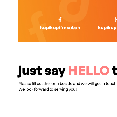
kupikupifmsabah
kupikup
just say
HELLO
t
Please fill out the form beside and we will get in touch
We look forward to serving you!