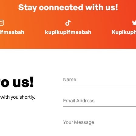
Stay connected with us!
ifmsabah
kupikupifmsabah
Kupikup
o us!
 with you shortly.