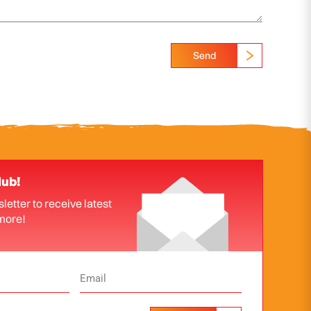
Send
lub!
letter to receive latest
more!