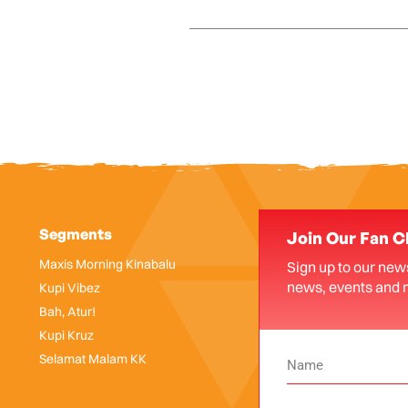
Segments
Join Our Fan C
Maxis Morning Kinabalu
Sign up to our news
news, events and 
Kupi Vibez
Bah, Atur!
Kupi Kruz
Selamat Malam KK