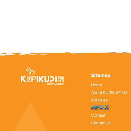
Sitemap
Home
About KUPIKUPI FM
Activities
InfoX
Contest
Contact Us