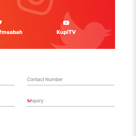
ifmsabah
KupiTV