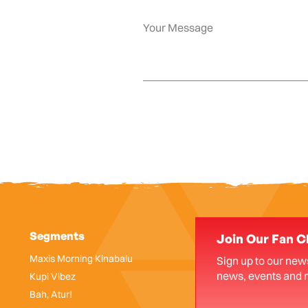
Segments
Join Our Fan C
Maxis Morning Kinabalu
Sign up to our news
news, events and 
Kupi Vibez
Bah, Atur!