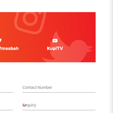
ifmsabah
KupiTV