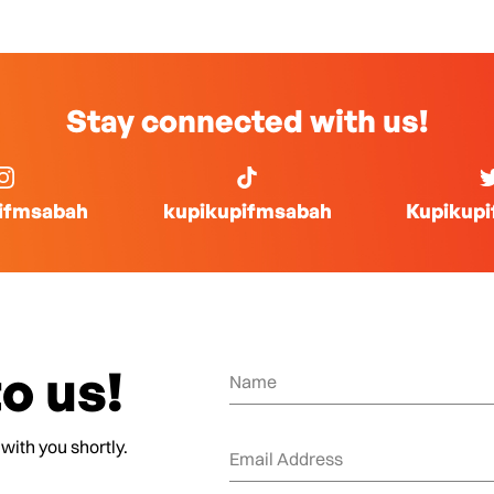
Stay connected with us!
ifmsabah
kupikupifmsabah
Kupikup
o us!
 with you shortly.