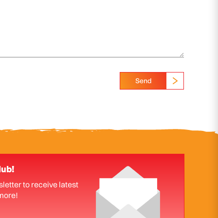
Send
lub!
letter to receive latest
more!