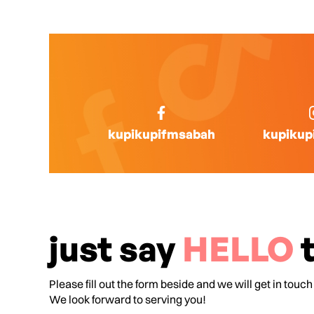
kupikupifmsabah
kupikup
just say
HELLO
t
Please fill out the form beside and we will get in touch
We look forward to serving you!