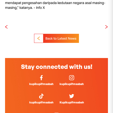
mendapat pengesahan daripada kedutaan negara asal masing-
masing,” katanya. – Info X
Back to Latest News
Stay connected with us!
kupikupifmsabah
kupikupifmsabah
kupikupifmsabah
Kupikupifmsabah