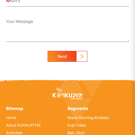
Send
Sitemap
Segments
Home
Maxis Morning Kinabalu
About KUPIKUPI FM
Kupi Vibez
Activities
Bah, Atur!