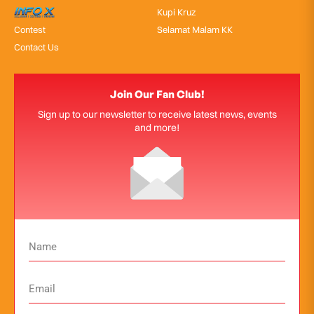
InfoX
Kupi Kruz
Contest
Selamat Malam KK
Contact Us
Join Our Fan Club!
Sign up to our newsletter to receive latest news, events
and more!