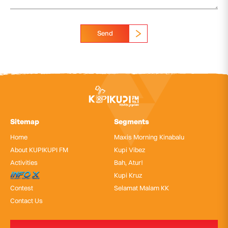
Send
Sitemap
Segments
Home
Maxis Morning Kinabalu
About KUPIKUPI FM
Kupi Vibez
Activities
Bah, Atur!
InfoX
Kupi Kruz
Contest
Selamat Malam KK
Contact Us