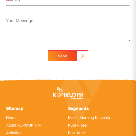
Send
Sitemap
Segments
Home
Maxis Morning Kinabalu
About KUPIKUPI FM
Kupi Vibez
Activities
Bah, Atur!