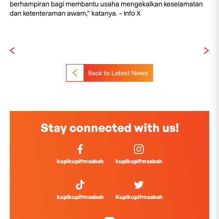
berhampiran bagi membantu usaha mengekalkan keselamatan
dan ketenteraman awam,” katanya. – Info X
Back to Latest News
Stay connected with us!
kupikupifmsabah
kupikupifmsabah
kupikupifmsabah
Kupikupifmsabah