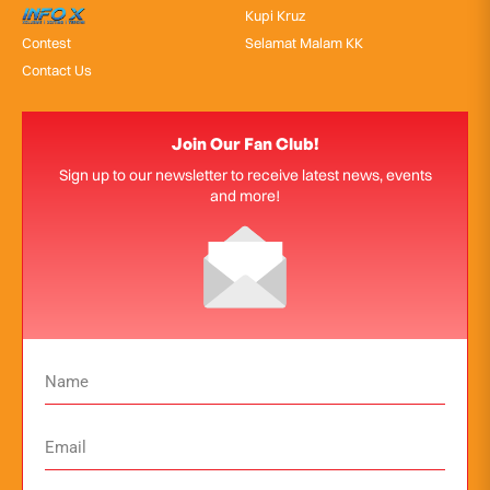
InfoX
Kupi Kruz
Contest
Selamat Malam KK
Contact Us
Join Our Fan Club!
Sign up to our newsletter to receive latest news, events
and more!