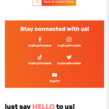
Back to Latest News
Stay connected with us!
kupikupifmsabah
kupikupifmsabah
kupikupifmsabah
Kupikupifmsabah
KupiTV
just say
HELLO
to us!