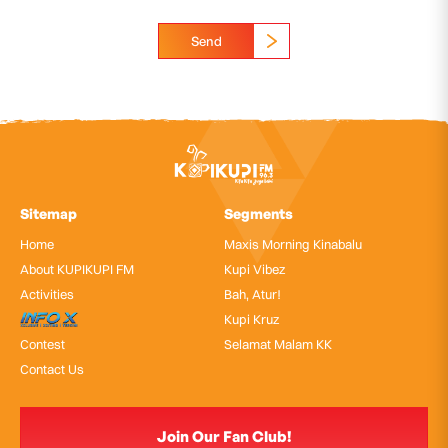
Send
Sitemap
Segments
Home
Maxis Morning Kinabalu
About KUPIKUPI FM
Kupi Vibez
Activities
Bah, Atur!
InfoX
Kupi Kruz
Contest
Selamat Malam KK
Contact Us
Join Our Fan Club!