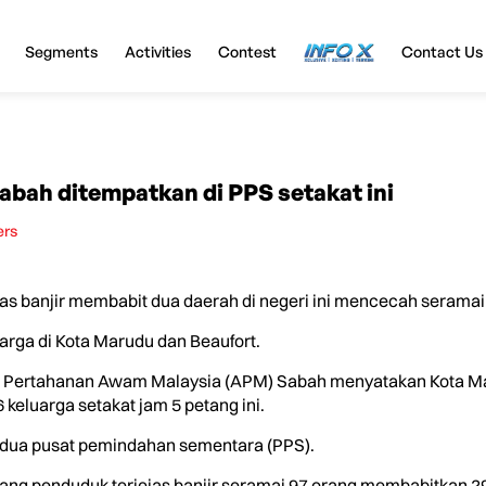
Segments
Activities
Contest
InfoX
Contact Us
Sabah ditempatkan di PPS setakat ini
ers
s banjir membabit dua daerah di negeri ini mencecah seramai
rga di Kota Marudu dan Beaufort.
tan Pertahanan Awam Malaysia (APM) Sabah menyatakan Kota 
keluarga setakat jam 5 petang ini.
dua pusat pemindahan sementara (PPS).
ang penduduk terjejas banjir seramai 97 orang membabitkan 29 