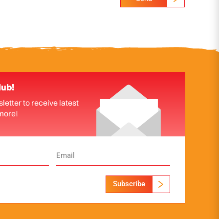
lub!
letter to receive latest
more!
Subscribe