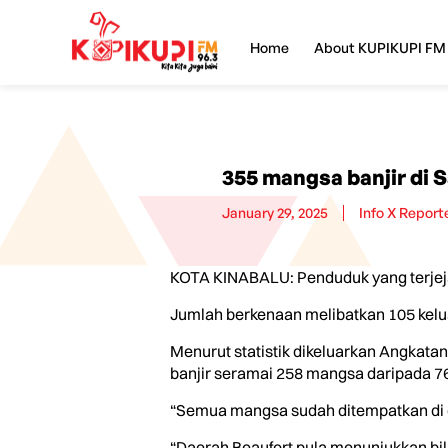
Home
About KUPIKUPI FM
355 mangsa banjir di 
January 29, 2025
Info X Report
KOTA KINABALU: Penduduk yang terjeja
Jumlah berkenaan melibatkan 105 kelua
Menurut statistik dikeluarkan Angka
banjir seramai 258 mangsa daripada 76 
“Semua mangsa sudah ditempatkan di 
“Daerah Beaufort pula menunjukkan bil