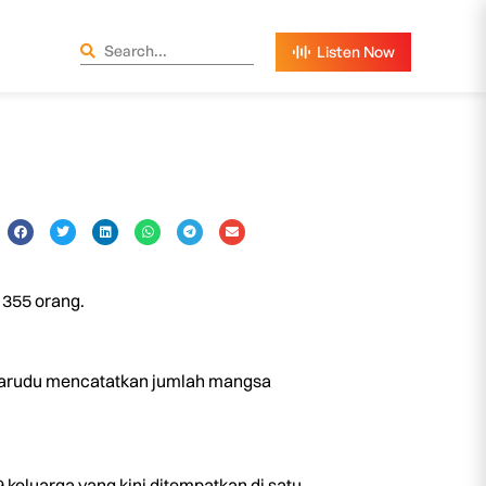
 355 orang.
Marudu mencatatkan jumlah mangsa
keluarga yang kini ditempatkan di satu