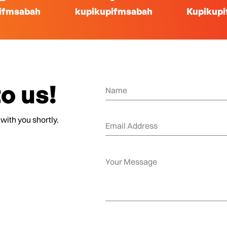
ifmsabah
kupikupifmsabah
Kupikup
o us!
 with you shortly.