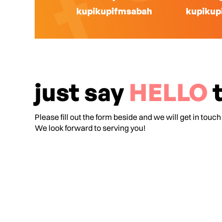
kupikupifmsabah
kupikup
just say
HELLO
t
Please fill out the form beside and we will get in touch
We look forward to serving you!