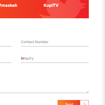
ifmsabah
KupiTV
Send