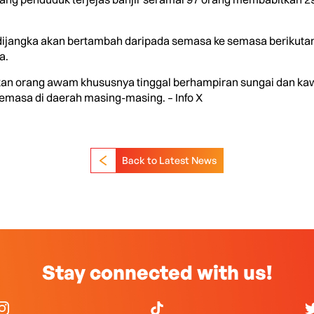
 dijangka akan bertambah daripada semasa ke semasa berikuta
a.
an orang awam khususnya tinggal berhampiran sungai dan kaw
emasa di daerah masing-masing. – Info X
Back to Latest News
Stay connected with us!