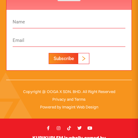
Subscribe
Copyright @ OOGA X SDN. BHD. All Right Reserved
Privacy and Terms
Powered by
Imagint Web Design
KUPIKUPI FM is wholly owned by