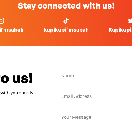
Stay connected with us!
ifmsabah
kupikupifmsabah
Kupikup
o us!
 with you shortly.