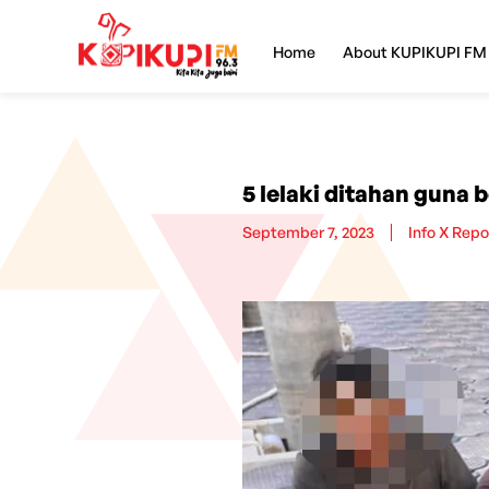
Home
About KUPIKUPI FM
5 lelaki ditahan guna
September 7, 2023
Info X Repo