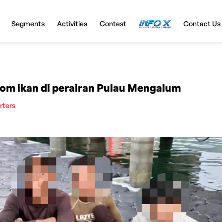
Segments
Activities
Contest
InfoX
Contact Us
 bom ikan di perairan Pulau Mengalum
rters