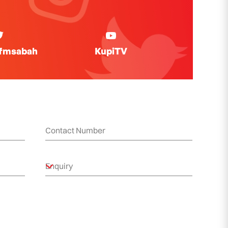
ifmsabah
KupiTV