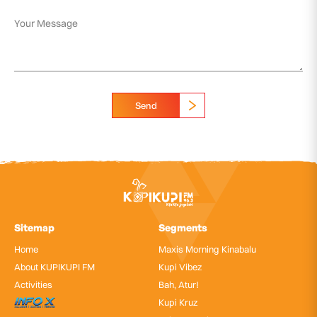
Send
Sitemap
Segments
Home
Maxis Morning Kinabalu
About KUPIKUPI FM
Kupi Vibez
Activities
Bah, Atur!
InfoX
Kupi Kruz