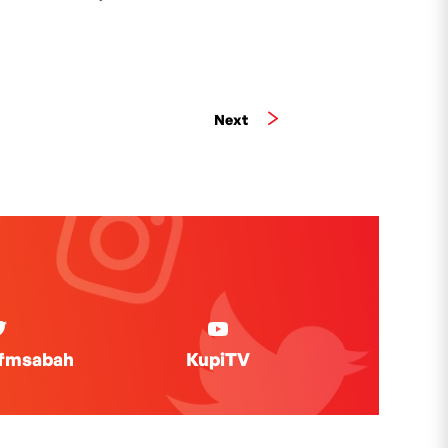
Next
ifmsabah
KupiTV