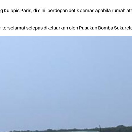
ulapis Paris, di sini, berdepan detik cemas apabila rumah ata
h terselamat selepas dikeluarkan oleh Pasukan Bomba Sukarel