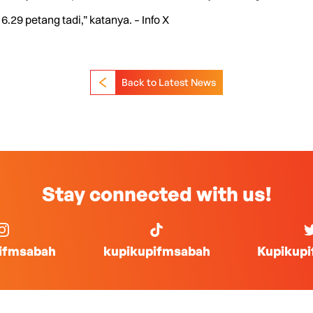
29 petang tadi,” katanya. – Info X
Back to Latest News
Stay connected with us!
ifmsabah
kupikupifmsabah
Kupikup