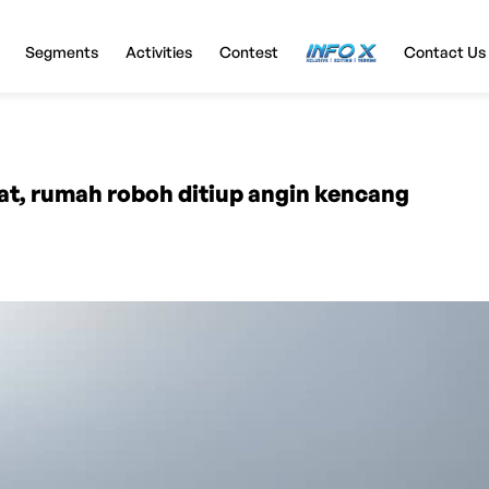
Segments
Activities
Contest
InfoX
Contact Us
at, rumah roboh ditiup angin kencang