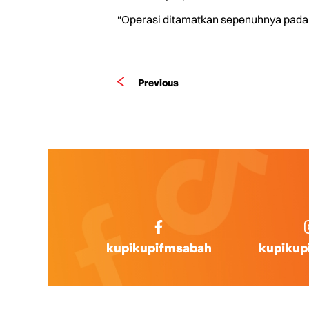
“Operasi ditamatkan sepenuhnya pada 6.
Previous
kupikupifmsabah
kupikup