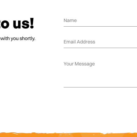
o us!
 with you shortly.