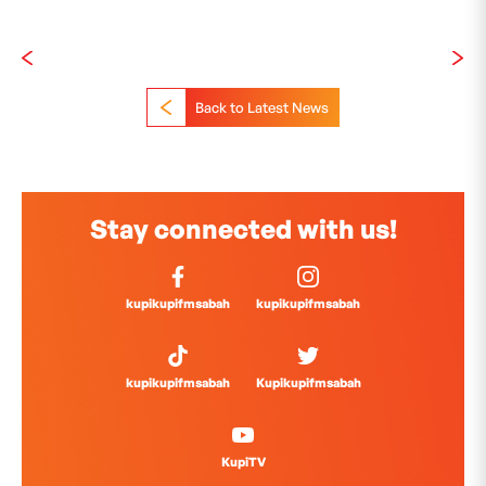
Back to Latest News
Stay connected with us!
kupikupifmsabah
kupikupifmsabah
kupikupifmsabah
Kupikupifmsabah
KupiTV