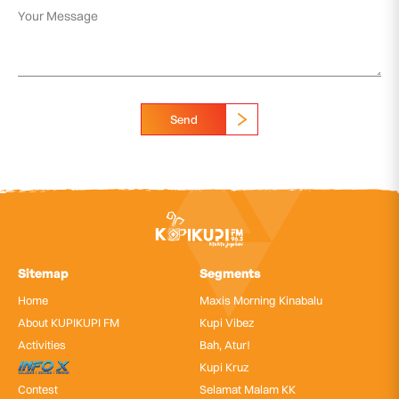
Send
Sitemap
Segments
Home
Maxis Morning Kinabalu
About KUPIKUPI FM
Kupi Vibez
Activities
Bah, Atur!
InfoX
Kupi Kruz
Contest
Selamat Malam KK