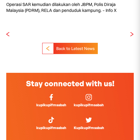
Operasi SAR kemudian dilakukan oleh JBPM, Polis Diraja
Malaysia (PDRM), RELA dan penduduk kampung. – Info X
Back to Latest News
Stay connected with us!
kupikupifmsabah
kupikupifmsabah
kupikupifmsabah
Kupikupifmsabah