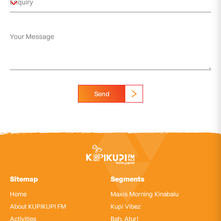
Send
Sitemap
Segments
Home
Maxis Morning Kinabalu
About KUPIKUPI FM
Kupi Vibez
Activities
Bah, Atur!