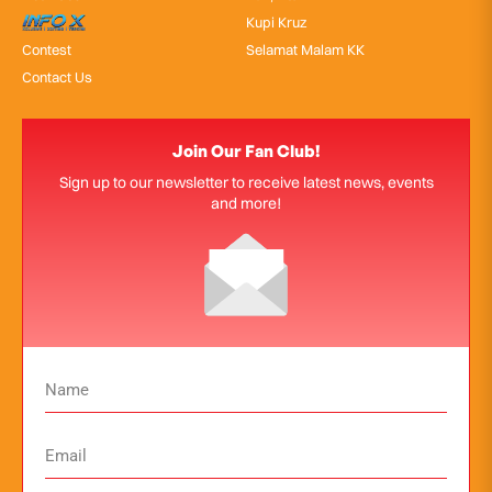
InfoX
Kupi Kruz
Contest
Selamat Malam KK
Contact Us
Join Our Fan Club!
Sign up to our newsletter to receive latest news, events
and more!