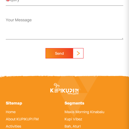
Send
Sitemap
Segments
Home
Maxis Morning Kinabalu
About KUPIKUPI FM
Kupi Vibez
Activities
Bah, Atur!