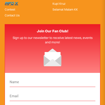
InfoX
Kupi Kruz
Contest
Selamat Malam KK
Contact Us
Join Our Fan Club!
Sign up to our newsletter to receive latest news, events
and more!