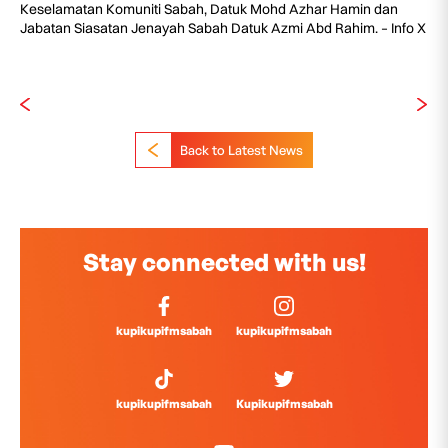
Keselamatan Komuniti Sabah, Datuk Mohd Azhar Hamin dan
Jabatan Siasatan Jenayah Sabah Datuk Azmi Abd Rahim. – Info X
Back to Latest News
Stay connected with us!
kupikupifmsabah
kupikupifmsabah
kupikupifmsabah
Kupikupifmsabah