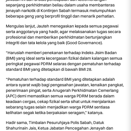
sepanjang perkhidmatan beliau dalam usaha membanteras
jenayah narkotik di Kontinjen Sabah termasuk melumpuhkan
beberapa geng yang berprofil tinggil dan menarik perhatian.
Mengulas lanjut, Jauteh menegaskan kepada semua pegawai
serta anggotanya yang hadir, agar melaksanakan tugas secara
profesional dan memberikan perkhidmatan bertunjangkan
integriti dan tata kelola yang baik (Good Governance).
“Haruslah memberi penekanan terhadap Indeks Jisim Badan
(BMI) yang ideal serta kecergasan fizikal dalam kalangan semua
peringkat pegawai PDRM selaras dengan pematuhan terhadap
standard BMI yang ditetapkan di bawah BMI 28.
“Pematuhan terhadap standard BMI yang ditetapkan adalah
antara syarat wajib bagi pengesahan jawatan, kenaikan pangkat,
penerimaan pingat, serta Anugerah Perkhidmatan Cemerlang
(APC) demi memastikan semua warga PDRM berada dalam
keadaan cergas, cekap fizikal serta sihat untuk menjalankan
sebarang tugas selain menjadikan warga PDRM sentiasa
kelihatan segak ketika berpakaian seragam,” katanya.
Hadir sama, Timbalan Pesuruhjaya Polis Sabah, Datuk
Shahurinain Jais, Ketua Jabatan Pencegahan Jenayah dan