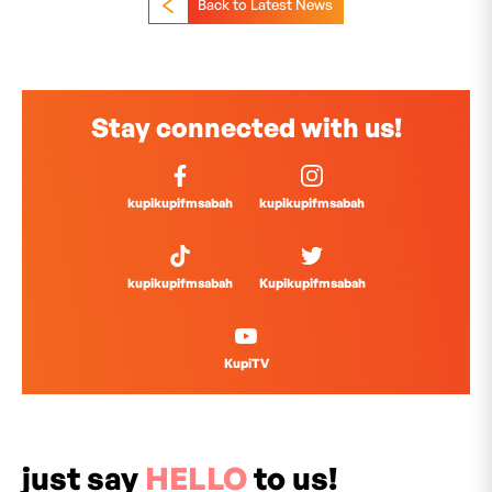
Back to Latest News
Stay connected with us!
kupikupifmsabah
kupikupifmsabah
kupikupifmsabah
Kupikupifmsabah
KupiTV
just say
HELLO
to us!