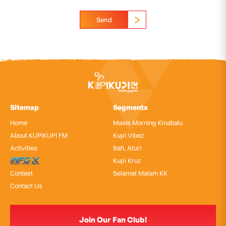
Send
Sitemap
Segments
Home
Maxis Morning Kinabalu
About KUPIKUPI FM
Kupi Vibez
Activities
Bah, Atur!
InfoX
Kupi Kruz
Contest
Selamat Malam KK
Contact Us
Join Our Fan Club!