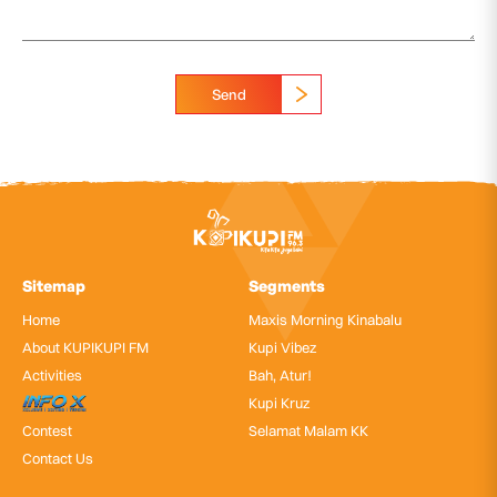
Send
Sitemap
Segments
Home
Maxis Morning Kinabalu
About KUPIKUPI FM
Kupi Vibez
Activities
Bah, Atur!
InfoX
Kupi Kruz
Contest
Selamat Malam KK
Contact Us