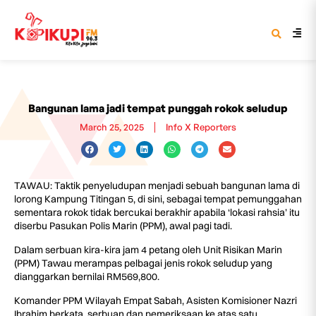
Bangunan lama jadi tempat punggah rokok seludup
March 25, 2025
Info X Reporters
TAWAU: Taktik penyeludupan menjadi sebuah bangunan lama di
lorong Kampung Titingan 5, di sini, sebagai tempat pemunggahan
sementara rokok tidak bercukai berakhir apabila ‘lokasi rahsia’ itu
diserbu Pasukan Polis Marin (PPM), awal pagi tadi.
Dalam serbuan kira-kira jam 4 petang oleh Unit Risikan Marin
(PPM) Tawau merampas pelbagai jenis rokok seludup yang
dianggarkan bernilai RM569,800.
Komander PPM Wilayah Empat Sabah, Asisten Komisioner Nazri
Ibrahim berkata, serbuan dan pemeriksaan ke atas satu