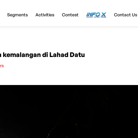
Segments
Activities
Contest
InfoX
Contact Us
h kemalangan di Lahad Datu
rs