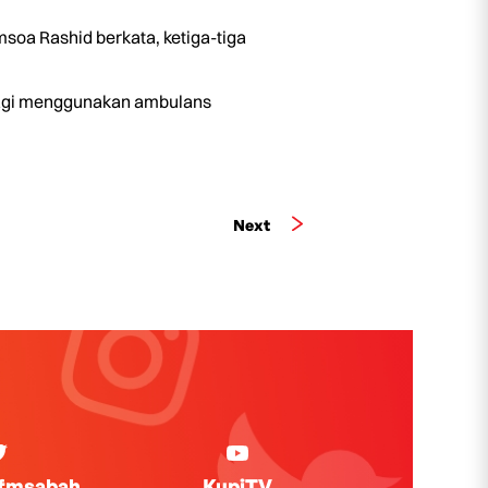
oa Rashid berkata, ketiga-tiga
lagi menggunakan ambulans
Next
ifmsabah
KupiTV