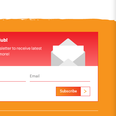
lub!
letter to receive latest
more!
Subscribe