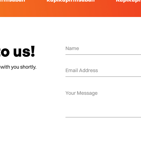
o us!
 with you shortly.