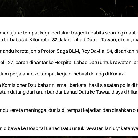
menuju ke tempat kerja bertukar tragedi apabila seorang maut
lu terbabas di Kilometer 32 Jalan Lahad Datu – Tawau, di sini, m
andu kereta jenis Proton Saga BLM, Rey Davila, 54, disahkan me
ll, 27, parah dihantar ke Hospital Lahad Datu untuk rawatan lan
am perjalanan ke tempat kerja di sebuah kilang di Kunak.
 Komisioner Dzulbaharin Ismail berkata, hasil siasatan polis di
tan datang dari arah bandar Lahad Datu ke Tawau disyaki hilan
ndu kereta meninggal dunia di tempat kejadian dan disahkan 
 dibawa ke Hospital Lahad Datu untuk rawatan lanjut,” katanya