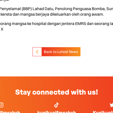
 Penyelamat (BBP) Lahad Datu, Penolong Penguasa Bomba, Sums
m kereta dan mangsa berjaya dikeluarkan oleh orang awam.
rang mangsa ke hospital dengan jentera EMRS dan seorang 
 X
Back to Latest News
Stay connected with us!
ifmsabah
kupikupifmsabah
Kupikup