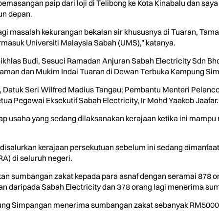
emasangan paip dari loji di Telibong ke Kota Kinabalu dan say
un depan.
a lagi masalah kekurangan bekalan air khususnya di Tuaran, Tama
masuk Universiti Malaysia Sabah (UMS),” katanya.
eikhlas Budi, Sesuci Ramadan Anjuran Sabah Electricity Sdn B
man dan Mukim Indai Tuaran di Dewan Terbuka Kampung Sim
ty, Datuk Seri Wilfred Madius Tangau; Pembantu Menteri Pelan
tua Pegawai Eksekutif Sabah Electricity, Ir Mohd Yaakob Jaafar.
dap usaha yang sedang dilaksanakan kerajaan ketika ini mampu
 disalurkan kerajaan persekutuan sebelum ini sedang dimanfaa
RA) di seluruh negeri.
paikan sumbangan zakat kepada para asnaf dengan seramai 878
daripada Sabah Electricity dan 378 orang lagi menerima sumb
ng Simpangan menerima sumbangan zakat sebanyak RM5000 dari