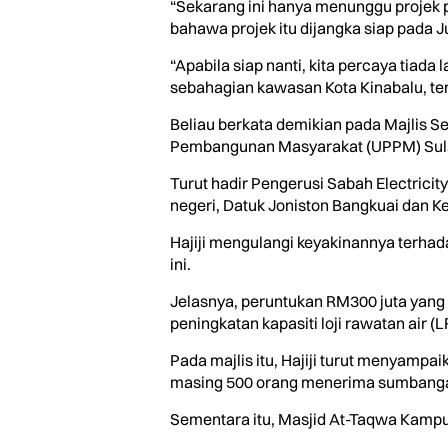
“Sekarang ini hanya menunggu projek p
bahawa projek itu dijangka siap pada J
“Apabila siap nanti, kita percaya tiad
sebahagian kawasan Kota Kinabalu, ter
Beliau berkata demikian pada Majlis S
Pembangunan Masyarakat (UPPM) Sula
Turut hadir Pengerusi Sabah Electrici
negeri, Datuk Joniston Bangkuai dan Ke
Hajiji mengulangi keyakinannya terha
ini.
Jelasnya, peruntukan RM300 juta yang
peningkatan kapasiti loji rawatan air (L
Pada majlis itu, Hajiji turut menyam
masing 500 orang menerima sumbangan 
Sementara itu, Masjid At-Taqwa Kampu