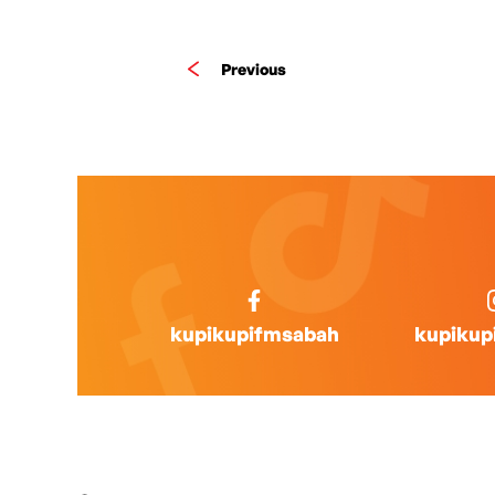
Previous
kupikupifmsabah
kupikup