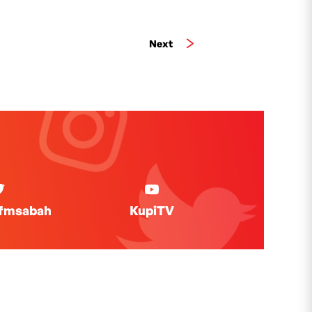
Next
ifmsabah
KupiTV