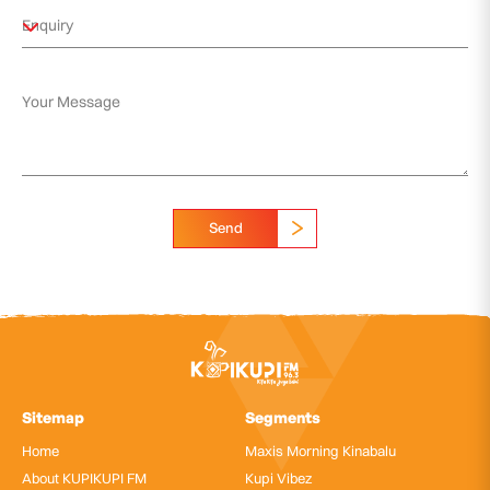
Send
Sitemap
Segments
Home
Maxis Morning Kinabalu
About KUPIKUPI FM
Kupi Vibez