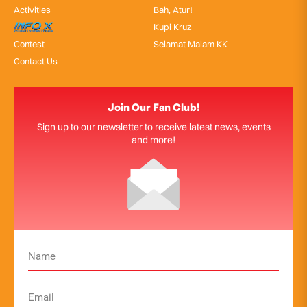
Activities
Bah, Atur!
InfoX
Kupi Kruz
Contest
Selamat Malam KK
Contact Us
Join Our Fan Club!
Sign up to our newsletter to receive latest news, events
and more!