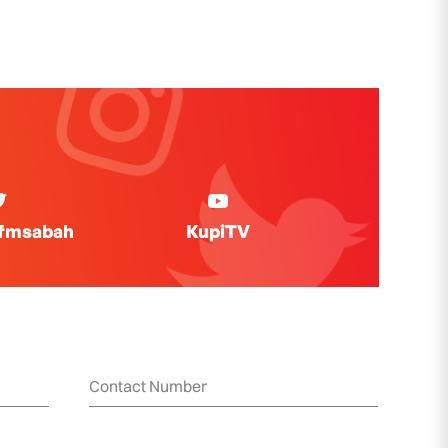
ifmsabah
KupiTV