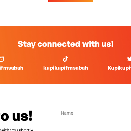
Stay connected with us!
ifmsabah
kupikupifmsabah
Kupikup
o us!
 with you shortly.