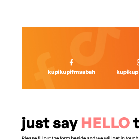
kupikupifmsabah
kupikup
just say
HELLO
t
Please fill out the form beside and we will get in touch