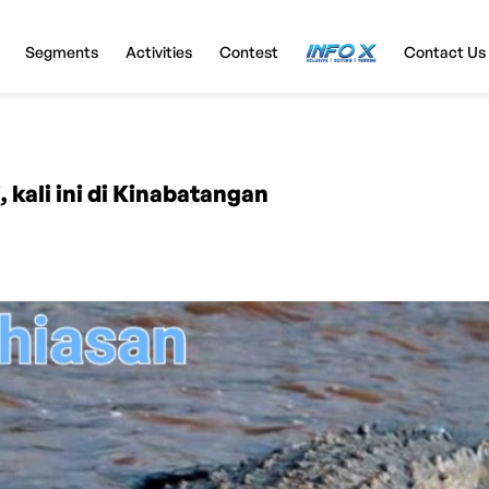
Segments
Activities
Contest
InfoX
Contact Us
kali ini di Kinabatangan