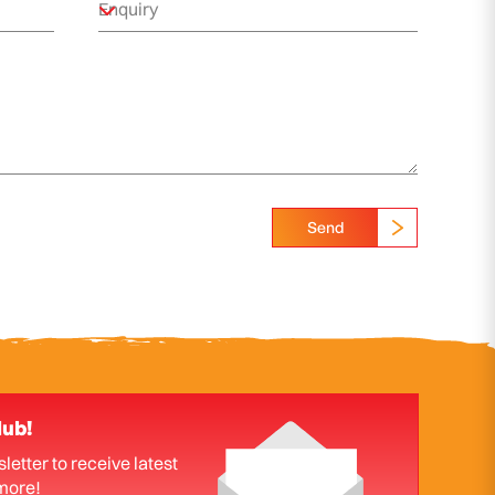
Send
lub!
letter to receive latest
more!