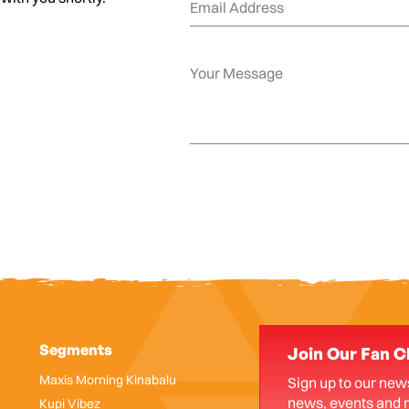
Segments
Join Our Fan C
Maxis Morning Kinabalu
Sign up to our news
news, events and 
Kupi Vibez