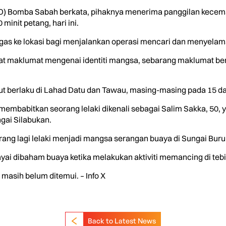
GO) Bomba Sabah berkata, pihaknya menerima panggilan kece
minit petang, hari ini.
as ke lokasi bagi menjalankan operasi mencari dan menyelam
pat maklumat mengenai identiti mangsa, sebarang maklumat be
ut berlaku di Lahad Datu dan Tawau, masing-masing pada 15 da
u membabitkan seorang lelaki dikenali sebagai Salim Sakka, 50,
gai Silabukan.
orang lagi lelaki menjadi mangsa serangan buaya di Sungai B
yai dibaham buaya ketika melakukan aktiviti memancing di teb
 masih belum ditemui. – Info X
Back to Latest News