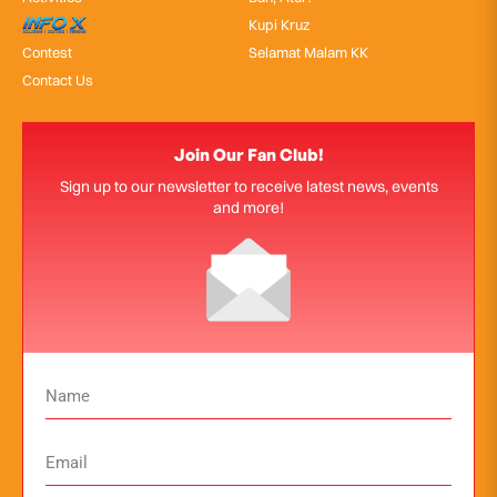
InfoX
Kupi Kruz
Contest
Selamat Malam KK
Contact Us
Join Our Fan Club!
Sign up to our newsletter to receive latest news, events
and more!