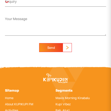
Send
Sitemap
Segments
Home
Maxis Morning Kinabalu
About KUPIKUPI FM
Kupi Vibez
Activities
Bah, Atur!