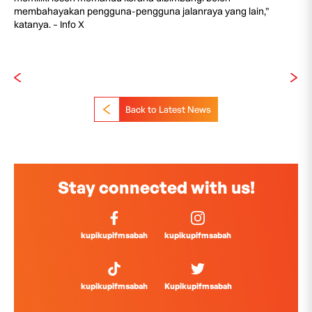
membahayakan pengguna-pengguna jalanraya yang lain,”
katanya. – Info X
Back to Latest News
Stay connected with us!
kupikupifmsabah
kupikupifmsabah
kupikupifmsabah
Kupikupifmsabah