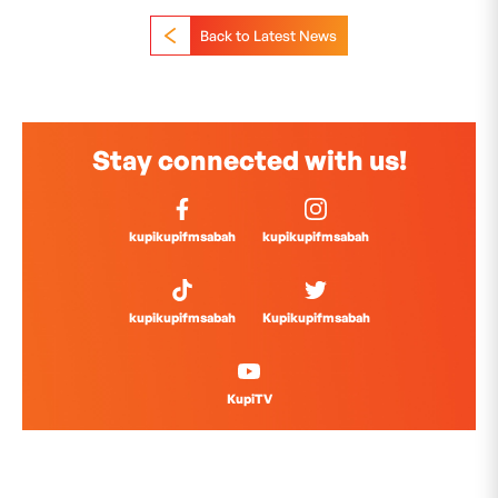
Back to Latest News
Stay connected with us!
kupikupifmsabah
kupikupifmsabah
kupikupifmsabah
Kupikupifmsabah
KupiTV