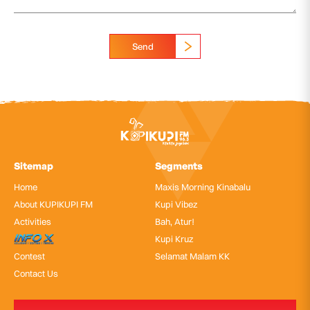
Send
Sitemap
Segments
Home
Maxis Morning Kinabalu
About KUPIKUPI FM
Kupi Vibez
Activities
Bah, Atur!
InfoX
Kupi Kruz
Contest
Selamat Malam KK
Contact Us