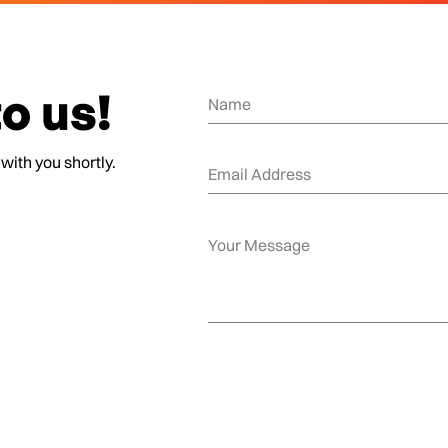
o us!
 with you shortly.