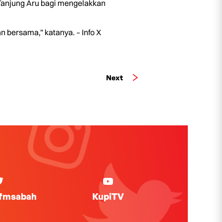
Tanjung Aru bagi mengelakkan
 bersama,” katanya. – Info X
Next
ifmsabah
KupiTV