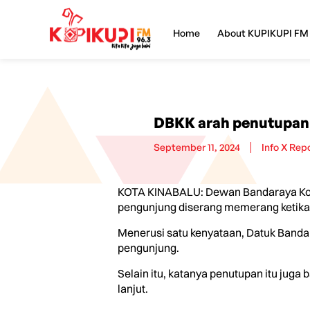
Home
About KUPIKUPI FM
DBKK arah penutupan
September 11, 2024
Info X Rep
KOTA KINABALU: Dewan Bandaraya Kota
pengunjung diserang memerang ketika b
Menerusi satu kenyataan, Datuk Bandar
pengunjung.
Selain itu, katanya penutupan itu jug
lanjut.