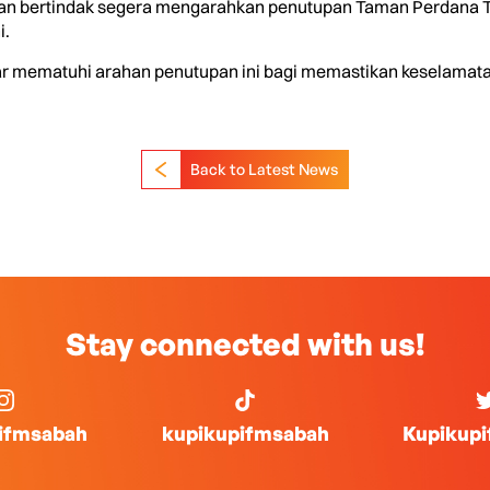
dan bertindak segera mengarahkan penutupan Taman Perdana 
i.
gar mematuhi arahan penutupan ini bagi memastikan keselamatan
Back to Latest News
Stay connected with us!
ifmsabah
kupikupifmsabah
Kupikup