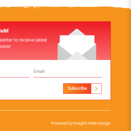
lub!
letter to receive latest
more!
Subscribe
Powered by
Imagint Web Design