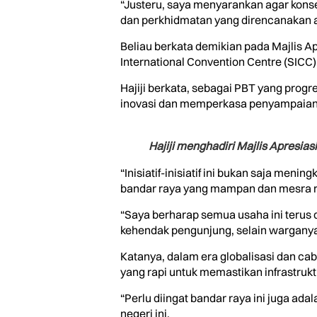
“Justeru, saya menyarankan agar kons
dan perkhidmatan yang direncanakan ag
Beliau berkata demikian pada Majlis A
International Convention Centre (SICC), 
Hajiji berkata, sebagai PBT yang prog
inovasi dan memperkasa penyampaian 
Hajiji menghadiri Majlis Apresia
“Inisiatif-inisiatif ini bukan saja me
bandar raya yang mampan dan mesra r
“Saya berharap semua usaha ini terus
kehendak pengunjung, selain warganya
Katanya, dalam era globalisasi dan c
yang rapi untuk memastikan infrastr
“Perlu diingat bandar raya ini juga a
negeri ini.