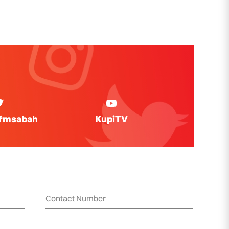
ifmsabah
KupiTV