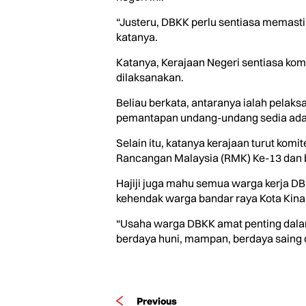
“Justeru, DBKK perlu sentiasa memast
katanya.
Katanya, Kerajaan Negeri sentiasa ko
dilaksanakan.
Beliau berkata, antaranya ialah pelak
pemantapan undang-undang sedia ada 
Selain itu, katanya kerajaan turut ko
Rancangan Malaysia (RMK) Ke-13 dan b
Hajiji juga mahu semua warga kerja D
kehendak warga bandar raya Kota Kinab
“Usaha warga DBKK amat penting dalam
berdaya huni, mampan, berdaya saing dan
Previous