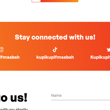
Stay connected with us!
ifmsabah
kupikupifmsabah
Kupikup
o us!
 with you shortly.