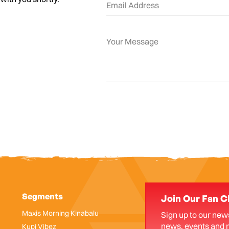
Segments
Join Our Fan C
Maxis Morning Kinabalu
Sign up to our news
news, events and 
Kupi Vibez