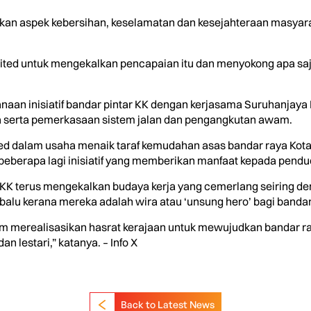
ikan aspek kebersihan, keselamatan dan kesejahteraan masyar
mited untuk mengekalkan pencapaian itu dan menyokong apa saj
sanaan inisiatif bandar pintar KK dengan kerjasama Suruhanja
serta pemerkasaan sistem jalan dan pengangkutan awam.
mited dalam usaha menaik taraf kemudahan asas bandar raya Kot
eberapa lagi inisiatif yang memberikan manfaat kepada pendud
BKK terus mengekalkan budaya kerja yang cemerlang seiring d
alu kerana mereka adalah wira atau ‘unsung hero’ bagi bandar 
 merealisasikan hasrat kerajaan untuk mewujudkan bandar ray
 lestari,” katanya. – Info X
Back to Latest News