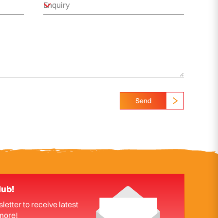
Send
lub!
letter to receive latest
more!