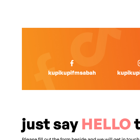
kupikupifmsabah
kupikup
just say
HELLO
t
Please fill out the form beside and we will get in touch