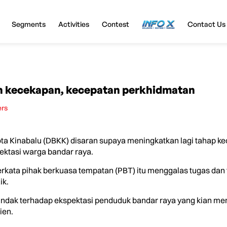
Segments
Activities
Contest
InfoX
Contact Us
n kecekapan, kecepatan perkhidmatan
ers
 Kinabalu (DBKK) disaran supaya meningkatkan lagi tahap k
ktasi warga bandar raya.
, berkata pihak berkuasa tempatan (PBT) itu menggalas tugas d
ik.
rtindak terhadap ekspektasi penduduk bandar raya yang kian m
ien.