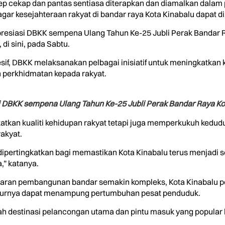
ep cekap dan pantas sentiasa diterapkan dan diamalkan dala
ar kesejahteraan rakyat di bandar raya Kota Kinabalu dapat di
presiasi DBKK sempena Ulang Tahun Ke-25 Jubli Perak Bandar R
di sini, pada Sabtu.
resif, DBKK melaksanakan pelbagai inisiatif untuk meningkatk
perkhidmatan kepada rakyat.
si DBKK sempena Ulang Tahun Ke-25 Jubli Perak Bandar Raya Kot
ningkatkan kualiti kehidupan rakyat tetapi juga memperkukuh ked
akyat.
 dipertingkatkan bagi memastikan Kota Kinabalu terus menjadi
,” katanya.
abaran pembangunan bandar semakin kompleks, Kota Kinabalu 
ukturnya dapat menampung pertumbuhan pesat penduduk.
dalah destinasi pelancongan utama dan pintu masuk yang popula