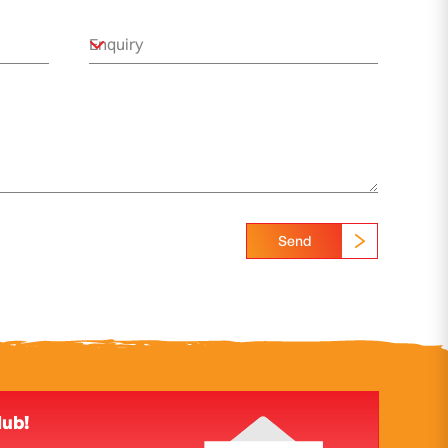
Send
lub!