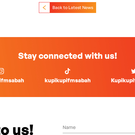
Back to Latest News
Stay connected with us!
ifmsabah
kupikupifmsabah
Kupikup
o us!