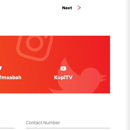
Next
ifmsabah
KupiTV