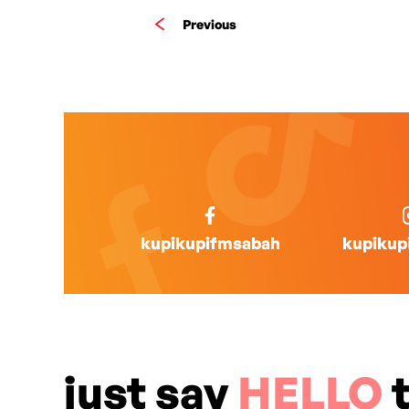
Previous
kupikupifmsabah
kupikup
just say
HELLO
t