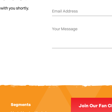
 with you shortly.
Segments
Join Our Fan C