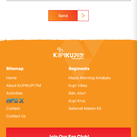
Send
Sitemap
Segments
Home
Maxis Morning Kinabalu
About KUPIKUPI FM
Kupi Vibez
Activities
Bah, Atur!
InfoX
Kupi Kruz
Contest
Selamat Malam KK
Contact Us
Join Our Fan Club!