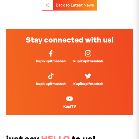
Back to Latest News
Stay connected with us!
kupikupifmsabah
kupikupifmsabah
kupikupifmsabah
Kupikupifmsabah
KupiTV
just say
HELLO
to us!