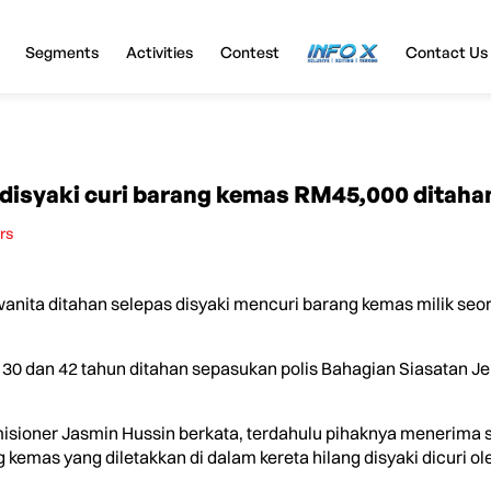
Segments
Activities
Contest
InfoX
Contact Us
a disyaki curi barang kemas RM45,000 ditaha
rs
ita ditahan selepas disyaki mencuri barang kemas milik seora
30 dan 42 tahun ditahan sepasukan polis Bahagian Siasatan Jen
isioner Jasmin Hussin berkata, terdahulu pihaknya menerima s
mas yang diletakkan di dalam kereta hilang disyaki dicuri oleh