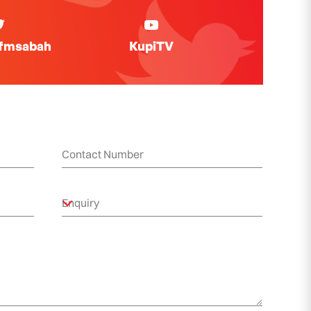
ifmsabah
KupiTV