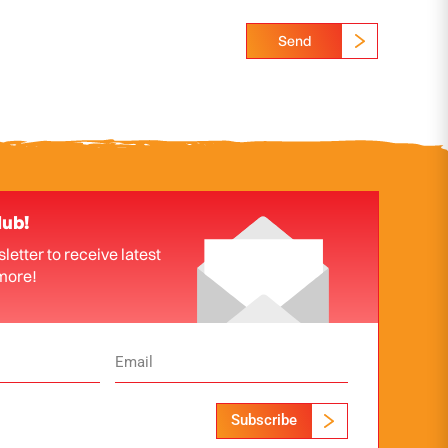
Send
lub!
letter to receive latest
more!
Subscribe