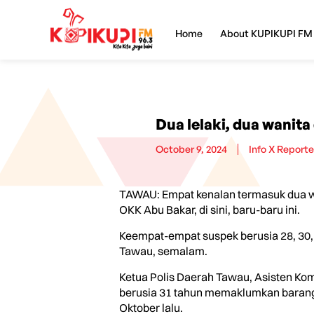
Home
About KUPIKUPI FM
Dua lelaki, dua wanit
October 9, 2024
Info X Reporte
TAWAU: Empat kenalan termasuk dua wan
OKK Abu Bakar, di sini, baru-baru ini.
Keempat-empat suspek berusia 28, 30, 
Tawau, semalam.
Ketua Polis Daerah Tawau, Asisten Kom
berusia 31 tahun memaklumkan barang ke
Oktober lalu.