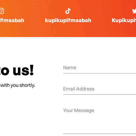
ifmsabah
kupikupifmsabah
Kupikup
o us!
 with you shortly.