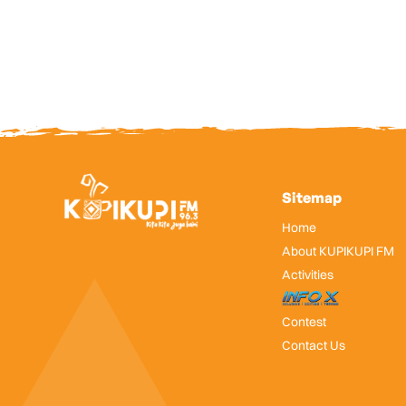
Sitemap
Home
About KUPIKUPI FM
Activities
InfoX
Contest
Contact Us