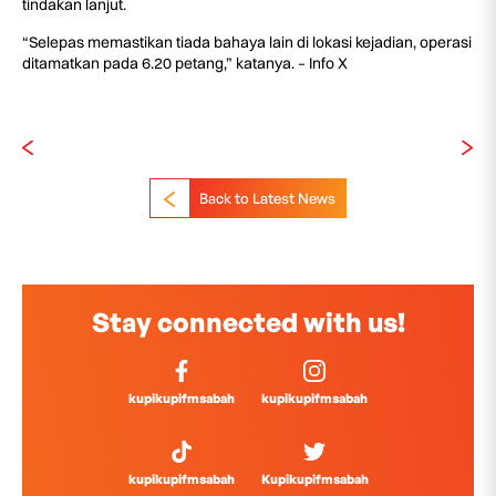
tindakan lanjut.
“Selepas memastikan tiada bahaya lain di lokasi kejadian, operasi
ditamatkan pada 6.20 petang,” katanya. – Info X
Back to Latest News
Stay connected with us!
kupikupifmsabah
kupikupifmsabah
kupikupifmsabah
Kupikupifmsabah