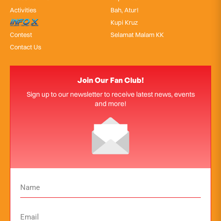
Activities
Bah, Atur!
InfoX
Kupi Kruz
Contest
Selamat Malam KK
Contact Us
Join Our Fan Club!
Sign up to our newsletter to receive latest news, events
and more!