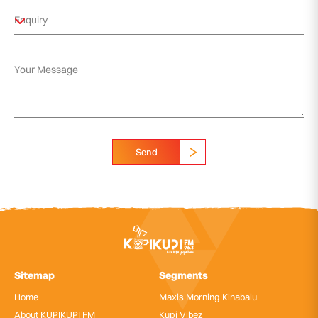
Send
Sitemap
Segments
Home
Maxis Morning Kinabalu
About KUPIKUPI FM
Kupi Vibez