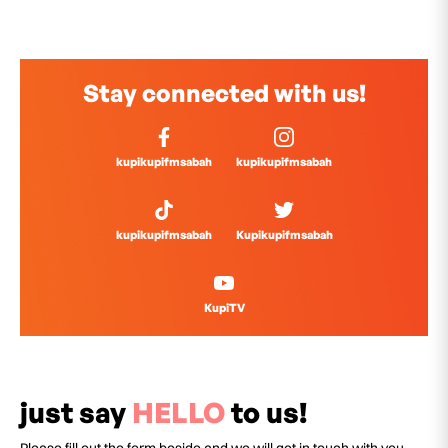
Stay connected with us!
kupikupifmsabah
kupikupifmsabah
kupikupifmsabah
Kupikupifmsabah
KupiTV
just say
HELLO
to us!