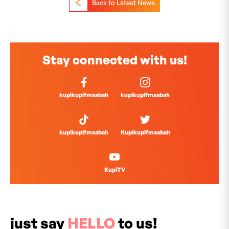
Back to Latest News
Stay connected with us!
kupikupifmsabah
kupikupifmsabah
kupikupifmsabah
Kupikupifmsabah
KupiTV
just say
HELLO
to us!