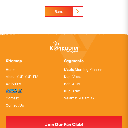
Send
Sitemap
Segments
Home
Maxis Morning Kinabalu
About KUPIKUPI FM
Kupi Vibez
Activities
Bah, Atur!
InfoX
Kupi Kruz
Contest
Selamat Malam KK
Contact Us
Join Our Fan Club!