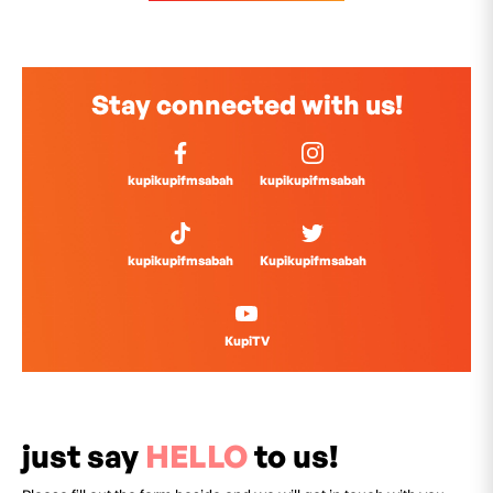
Stay connected with us!
kupikupifmsabah
kupikupifmsabah
kupikupifmsabah
Kupikupifmsabah
KupiTV
just say
HELLO
to us!