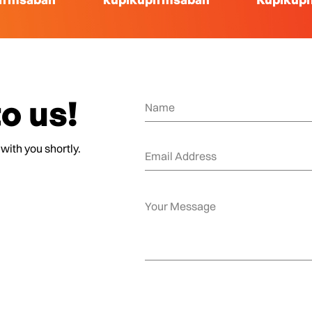
o us!
 with you shortly.