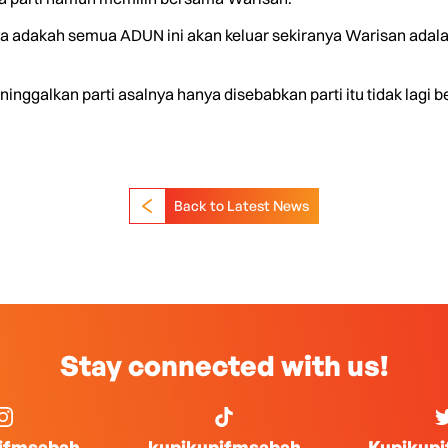
nya adakah semua ADUN ini akan keluar sekiranya Warisan adala
ninggalkan parti asalnya hanya disebabkan parti itu tidak lagi 
Back to Latest News
Stay connected with us!
ifmsabah
kupikupifmsabah
Kupikup