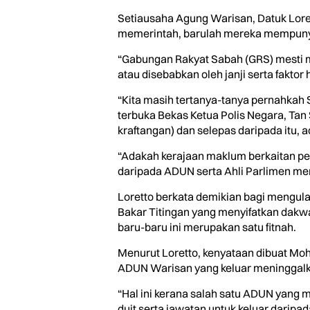
Setiausaha Agung Warisan, Datuk Lore
memerintah, barulah mereka mempunya
“Gabungan Rakyat Sabah (GRS) mesti 
atau disebabkan oleh janji serta faktor
“Kita masih tertanya-tanya pernahka
terbuka Bekas Ketua Polis Negara, Tan
kraftangan) dan selepas daripada itu,
“Adakah kerajaan maklum berkaitan pe
daripada ADUN serta Ahli Parlimen merek
Loretto berkata demikian bagi mengul
Bakar Titingan yang menyifatkan dakwa
baru-baru ini merupakan satu fitnah.
Menurut Loretto, kenyataan dibuat Mo
ADUN Warisan yang keluar meninggalka
“Hal ini kerana salah satu ADUN yang
duit serta jawatan untuk keluar darip