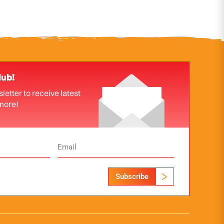
lub!
letter to receive latest
more!
Subscribe