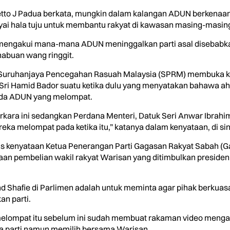
tto J Padua berkata, mungkin dalam kalangan ADUN berkenaan h
i hala tuju untuk membantu rakyat di kawasan masing-masin
mengakui mana-mana ADUN meninggalkan parti asal disebabka
 habuan wang ringgit.
h Suruhanjaya Pencegahan Rasuah Malaysia (SPRM) membuka ke
 Sri Hamid Bador suatu ketika dulu yang menyatakan bahawa ahl
 ada ADUN yang melompat.
rkara ini sedangkan Perdana Menteri, Datuk Seri Anwar Ibrahi
a melompat pada ketika itu,” katanya dalam kenyataan, di sini, 
as kenyataan Ketua Penerangan Parti Gagasan Rakyat Sabah (G
an pembelian wakil rakyat Warisan yang ditimbulkan presidenn
hd Shafie di Parlimen adalah untuk meminta agar pihak berku
n parti.
 melompat itu sebelum ini sudah membuat rakaman video meng
ada parti namun memilih bersama Warisan.