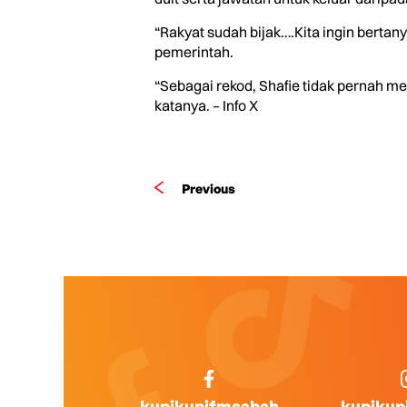
“Rakyat sudah bijak….Kita ingin berta
pemerintah.
“Sebagai rekod, Shafie tidak pernah me
katanya. – Info X
Previous
kupikupifmsabah
kupikup