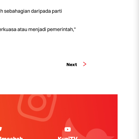
h sebahagian daripada parti
berkuasa atau menjadi pemerintah,”
Next
ifmsabah
KupiTV