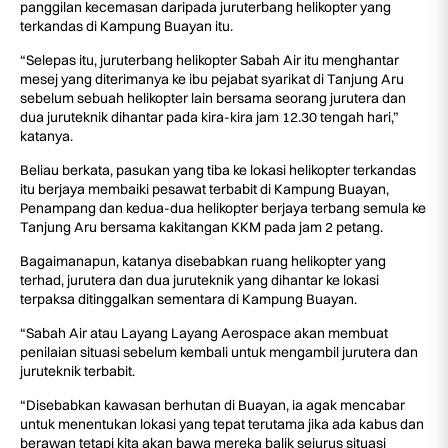
panggilan kecemasan daripada juruterbang helikopter yang
terkandas di Kampung Buayan itu.
“Selepas itu, juruterbang helikopter Sabah Air itu menghantar
mesej yang diterimanya ke ibu pejabat syarikat di Tanjung Aru
sebelum sebuah helikopter lain bersama seorang jurutera dan
dua juruteknik dihantar pada kira-kira jam 12.30 tengah hari,”
katanya.
Beliau berkata, pasukan yang tiba ke lokasi helikopter terkandas
itu berjaya membaiki pesawat terbabit di Kampung Buayan,
Penampang dan kedua-dua helikopter berjaya terbang semula ke
Tanjung Aru bersama kakitangan KKM pada jam 2 petang.
Bagaimanapun, katanya disebabkan ruang helikopter yang
terhad, jurutera dan dua juruteknik yang dihantar ke lokasi
terpaksa ditinggalkan sementara di Kampung Buayan.
“Sabah Air atau Layang Layang Aerospace akan membuat
penilaian situasi sebelum kembali untuk mengambil jurutera dan
juruteknik terbabit.
“Disebabkan kawasan berhutan di Buayan, ia agak mencabar
untuk menentukan lokasi yang tepat terutama jika ada kabus dan
berawan tetapi kita akan bawa mereka balik sejurus situasi