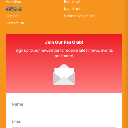
Activities
Bah, Atur!
InfoX
Kupi Kruz
Contest
Selamat Malam KK
Contact Us
Join Our Fan Club!
Sign up to our newsletter to receive latest news, events
and more!