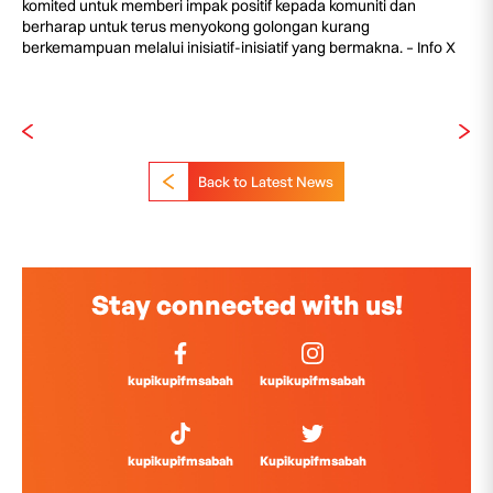
komited untuk memberi impak positif kepada komuniti dan
berharap untuk terus menyokong golongan kurang
berkemampuan melalui inisiatif-inisiatif yang bermakna. – Info X
Back to Latest News
Stay connected with us!
kupikupifmsabah
kupikupifmsabah
kupikupifmsabah
Kupikupifmsabah