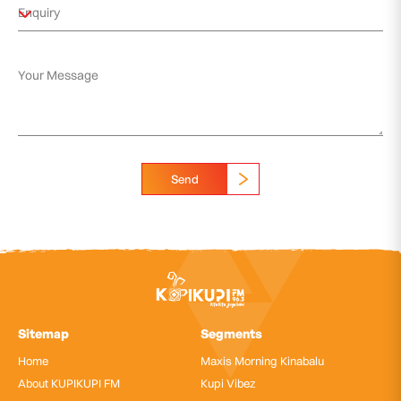
Send
Sitemap
Segments
Home
Maxis Morning Kinabalu
About KUPIKUPI FM
Kupi Vibez