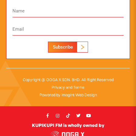
Subscribe
Copyright @ OOGA X SDN. BHD. All Right Reserved
Privacy and Terms
Powered by
Imagint Web Design
KUPIKUPI FM is wholly owned by