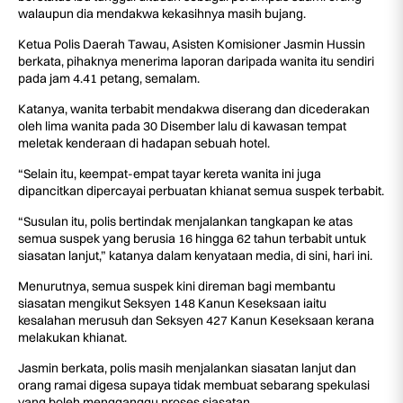
walaupun dia mendakwa kekasihnya masih bujang.
Ketua Polis Daerah Tawau, Asisten Komisioner Jasmin Hussin
berkata, pihaknya menerima laporan daripada wanita itu sendiri
pada jam 4.41 petang, semalam.
Katanya, wanita terbabit mendakwa diserang dan dicederakan
oleh lima wanita pada 30 Disember lalu di kawasan tempat
meletak kenderaan di hadapan sebuah hotel.
“Selain itu, keempat-empat tayar kereta wanita ini juga
dipancitkan dipercayai perbuatan khianat semua suspek terbabit.
“Susulan itu, polis bertindak menjalankan tangkapan ke atas
semua suspek yang berusia 16 hingga 62 tahun terbabit untuk
siasatan lanjut,” katanya dalam kenyataan media, di sini, hari ini.
Menurutnya, semua suspek kini direman bagi membantu
siasatan mengikut Seksyen 148 Kanun Keseksaan iaitu
kesalahan merusuh dan Seksyen 427 Kanun Keseksaan kerana
melakukan khianat.
Jasmin berkata, polis masih menjalankan siasatan lanjut dan
orang ramai digesa supaya tidak membuat sebarang spekulasi
yang boleh mengganggu proses siasatan.