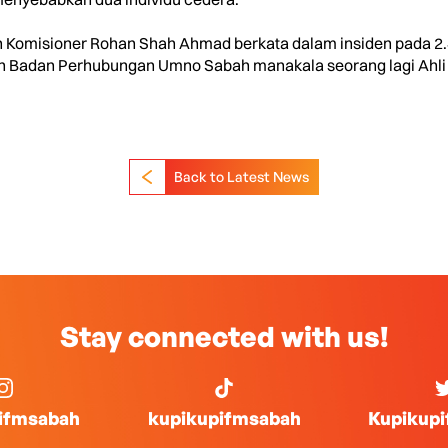
n Komisioner Rohan Shah Ahmad berkata dalam insiden pada 2.4
an Badan Perhubungan Umno Sabah manakala seorang lagi Ah
Back to Latest News
Stay connected with us!
ifmsabah
kupikupifmsabah
Kupikup