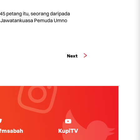
5 petang itu, seorang daripada
li Jawatankuasa Pemuda Umno
Next
ifmsabah
KupiTV