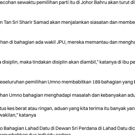
 kekecohan sewaktu pemilihan parti itu di Johor Bahru akan turu
an Tan Sri Sharir Samad akan menjalankan siasatan dan member
lihan di bahagian ada wakil JPU, mereka memantau dan mengha
a disiplin, maka tindakan disiplin akan diambil,” katanya di ibu
keseluruhan pemilihan Umno membabitkan 189 bahagian yang b
milihan Umno bahagian menghadapi masalah dan kebanyakan adua
atus kes berat atau ringan, aduan yang kita terima itu banyak yan
wakilan,” katanya
 Bahagian Lahad Datu di Dewan Sri Perdana di Lahad Datu dic
menyebabkan dua individu cedera.