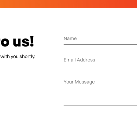
o us!
 with you shortly.