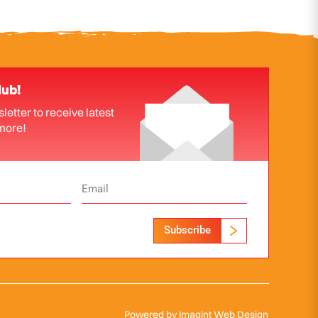
lub!
letter to receive latest
more!
Subscribe
Powered by
Imagint Web Design