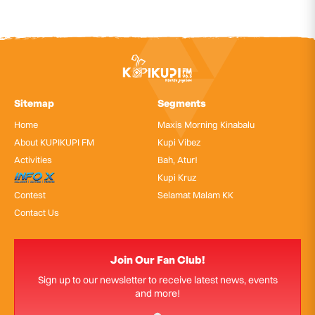
Sitemap
Segments
Home
Maxis Morning Kinabalu
About KUPIKUPI FM
Kupi Vibez
Activities
Bah, Atur!
InfoX
Kupi Kruz
Contest
Selamat Malam KK
Contact Us
Join Our Fan Club!
Sign up to our newsletter to receive latest news, events
and more!