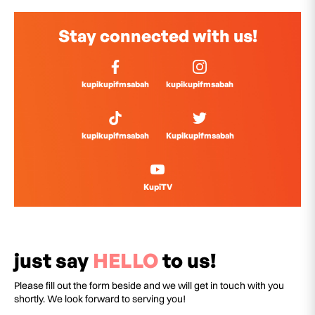
Stay connected with us!
kupikupifmsabah
kupikupifmsabah
kupikupifmsabah
Kupikupifmsabah
KupiTV
just say
HELLO
to us!
Please fill out the form beside and we will get in touch with you
shortly. We look forward to serving you!