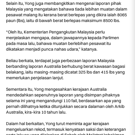
Selain itu, Yong juga membangkitkan mengenai laporan pihak
Malaysia yang mengatakan bahawa tiada lebihan muatan dalam
pesawat malang itu kerana berat berlepas yang dikira ialah 8065
paun (lbs), iaitu di bawah berat berlepas maksimum 8500 lbs.
“Oleh itu, Kementerian Pengangkutan Malaysia perlu
menjelaskan mengapa, dalam jawapannya kepada Parlimen
pada masa lalu, bahawa muatan berlebihan pesawat itu
dikatakan menjadi punca nahas udara,” katanya.
Beliau berkata, terdapat juga perbezaan laporan Malaysia
berbanding laporan Australia berhubung berat kawasan bagasi
belakang, iaitu masing-masing dicatat 325 lbs dan 415 lbs yang
memerlukan penjelasan lanjut.
Sementara itu, Yong mengesahkan kerajaan Australia
mendedahkan sepenuhnya laporan yang disimpan pihaknya
selama ini yang mengandungi 110 fail, berdasarkan apa yang
pernah dilihatnya ketika ditunjukkan secara dalaman oleh Arkib
Australia, kira-kira 10 tahun lalu.
Dalam hal berkaitan, Yong turut meminta agar kerajaan
mengeluarkan rekod, termasuk kenyataan saksi dan keterangan
serta inkues yang dijalankan di Sabah oleh Majistret kehakiman