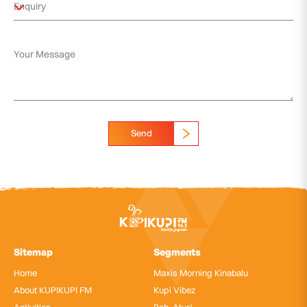
Send
Sitemap
Segments
Home
Maxis Morning Kinabalu
About KUPIKUPI FM
Kupi Vibez