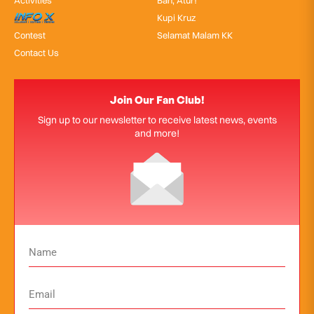
Activities
Bah, Atur!
InfoX
Kupi Kruz
Contest
Selamat Malam KK
Contact Us
Join Our Fan Club!
Sign up to our newsletter to receive latest news, events
and more!