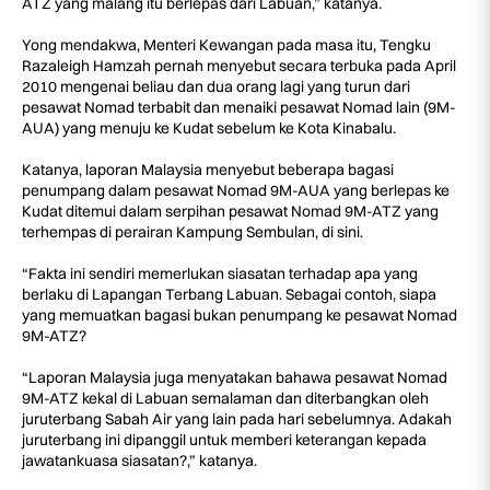
ATZ yang malang itu berlepas dari Labuan,” katanya.
Yong mendakwa, Menteri Kewangan pada masa itu, Tengku
Razaleigh Hamzah pernah menyebut secara terbuka pada April
2010 mengenai beliau dan dua orang lagi yang turun dari
pesawat Nomad terbabit dan menaiki pesawat Nomad lain (9M-
AUA) yang menuju ke Kudat sebelum ke Kota Kinabalu.
Katanya, laporan Malaysia menyebut beberapa bagasi
penumpang dalam pesawat Nomad 9M-AUA yang berlepas ke
Kudat ditemui dalam serpihan pesawat Nomad 9M-ATZ yang
terhempas di perairan Kampung Sembulan, di sini.
“Fakta ini sendiri memerlukan siasatan terhadap apa yang
berlaku di Lapangan Terbang Labuan. Sebagai contoh, siapa
yang memuatkan bagasi bukan penumpang ke pesawat Nomad
9M-ATZ?
“Laporan Malaysia juga menyatakan bahawa pesawat Nomad
9M-ATZ kekal di Labuan semalaman dan diterbangkan oleh
juruterbang Sabah Air yang lain pada hari sebelumnya. Adakah
juruterbang ini dipanggil untuk memberi keterangan kepada
jawatankuasa siasatan?,” katanya.