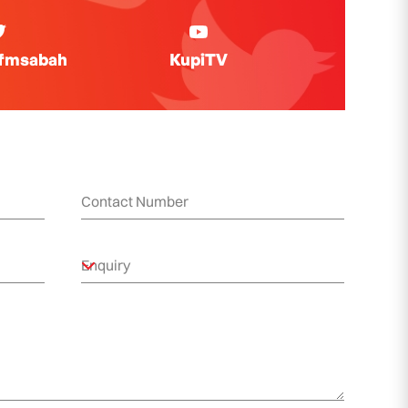
ifmsabah
KupiTV