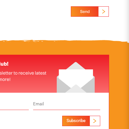
Send
lub!
letter to receive latest
more!
Subscribe