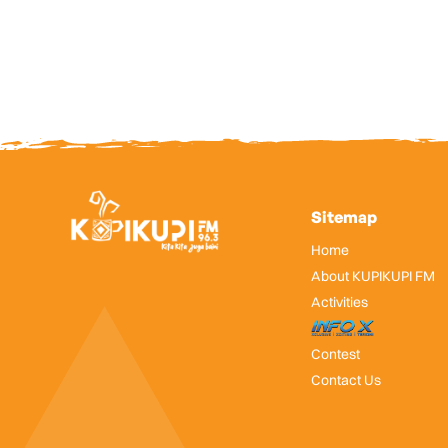
Sitemap
Home
About KUPIKUPI FM
Activities
InfoX
Contest
Contact Us