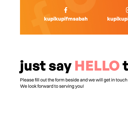
kupikupifmsabah
kupikup
just say
HELLO
t
Please fill out the form beside and we will get in touch
We look forward to serving you!