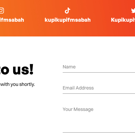
ifmsabah
kupikupifmsabah
Kupikup
o us!
 with you shortly.