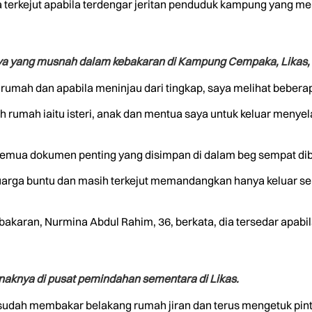
dia terkejut apabila terdengar jeritan penduduk kampung yan
ya yang musnah dalam kebakaran di Kampung Cempaka, Likas, 
ar rumah dan apabila meninjau dari tingkap, saya melihat beber
umah iaitu isteri, anak dan mentua saya untuk keluar menyelam
 semua dokumen penting yang disimpan di dalam beg sempat dib
rga buntu dan masih terkejut memandangkan hanya keluar seh
bakaran, Nurmina Abdul Rahim, 36, berkata, dia tersedar apab
aknya di pusat pemindahan sementara di Likas.
i sudah membakar belakang rumah jiran dan terus mengetuk pin