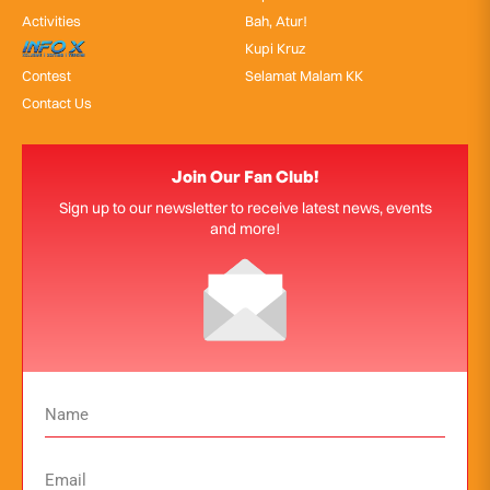
Activities
Bah, Atur!
InfoX
Kupi Kruz
Contest
Selamat Malam KK
Contact Us
Join Our Fan Club!
Sign up to our newsletter to receive latest news, events
and more!