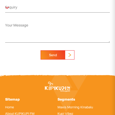
Send
Sitemap
Segments
Home
Maxis Morning Kinabalu
About KUPIKUPI FM
Kupi Vibez