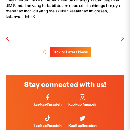
“Saya berterima kasih kepada semua 64 anggota dan pegawai
JIM Sandakan yang terbabit dalam operasi ini sehingga berjaya
menahan individu yang melakukan kesalahan imigresen,”
katanya. – Info X
Back to Latest News
Stay connected with us!
kupikupifmsabah
kupikupifmsabah
kupikupifmsabah
Kupikupifmsabah