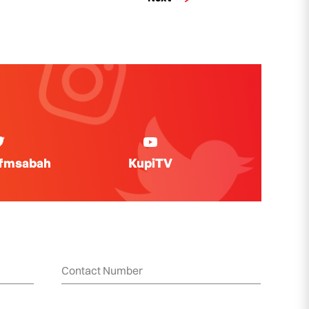
ifmsabah
KupiTV