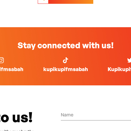
Stay connected with us!
ifmsabah
kupikupifmsabah
Kupikup
o us!