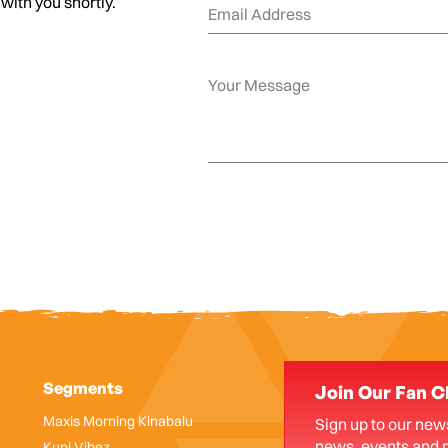
 with you shortly.
Segments
Join Our Fan C
Maxis Morning Kinabalu
Sign up to our news
news, events and 
Kupi Vibez