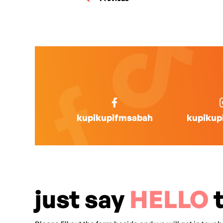
kupikupifmsabah
kupikup
just say
HELLO
t