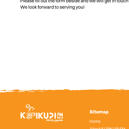
Please fill out the form beside and we will get in touch
We look forward to serving you!
Sitemap
Home
About KUPIKUPI FM