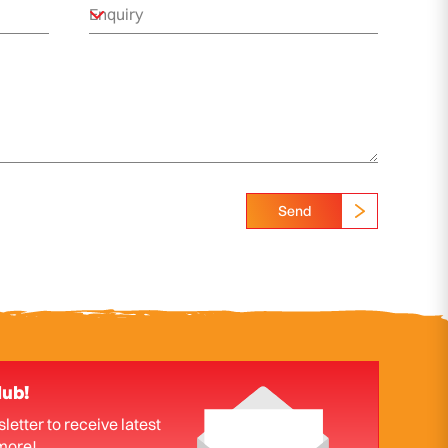
Send
lub!
letter to receive latest
more!