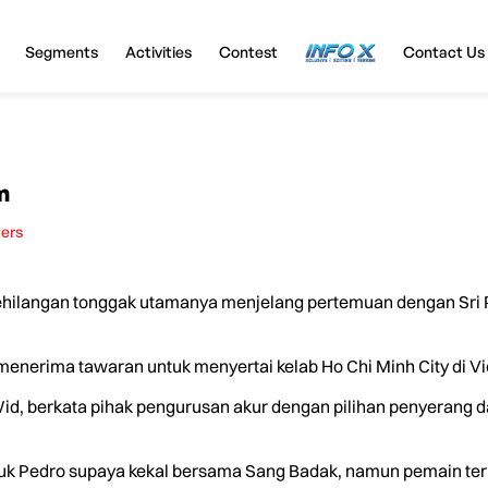
Segments
Activities
Contest
InfoX
Contact Us
m
ters
ilangan tonggak utamanya menjelang pertemuan dengan Sri Pa
 menerima tawaran untuk menyertai kelab Ho Chi Minh City di V
, berkata pihak pengurusan akur dengan pilihan penyerang dari
uk Pedro supaya kekal bersama Sang Badak, namun pemain terb