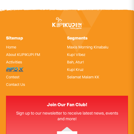
Sitemap
Segments
Home
Maxis Morning Kinabalu
About KUPIKUPI FM
Kupi Vibez
Activities
Bah, Atur!
InfoX
Kupi Kruz
Contest
Selamat Malam KK
Contact Us
Join Our Fan Club!
Sign up to our newsletter to receive latest news, events
and more!