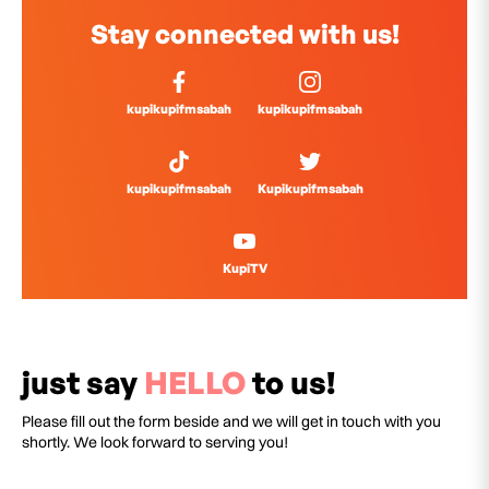
Stay connected with us!
kupikupifmsabah
kupikupifmsabah
kupikupifmsabah
Kupikupifmsabah
KupiTV
just say
HELLO
to us!
Please fill out the form beside and we will get in touch with you
shortly. We look forward to serving you!