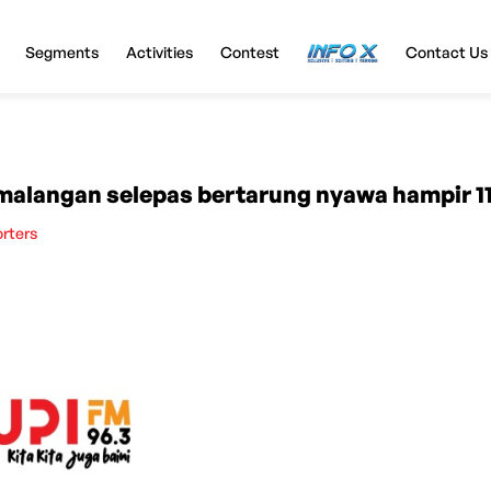
Segments
Activities
Contest
InfoX
Contact Us
alangan selepas bertarung nyawa hampir 11
orters