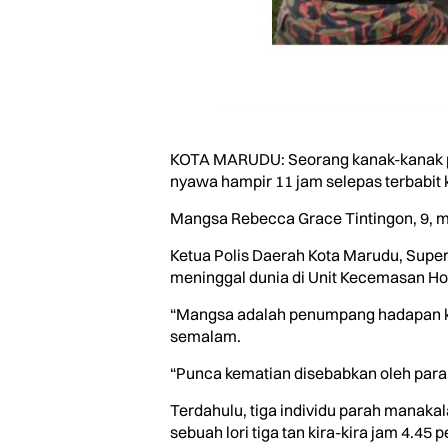
KOTA MARUDU: Seorang kanak-kanak per
nyawa hampir 11 jam selepas terbabit k
Mangsa Rebecca Grace Tintingon, 9, me
Ketua Polis Daerah Kota Marudu, Supe
meninggal dunia di Unit Kecemasan Ho
“Mangsa adalah penumpang hadapan ken
semalam.
“Punca kematian disebabkan oleh parah 
Terdahulu, tiga individu parah manak
sebuah lori tiga tan kira-kira jam 4.45