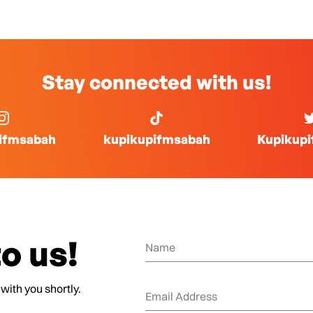
Stay connected with us!
ifmsabah
kupikupifmsabah
Kupikup
o us!
 with you shortly.