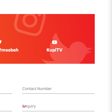
ifmsabah
KupiTV