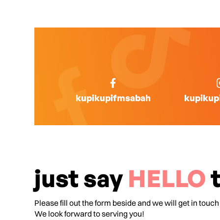
kupikupifmsabah
kupikup
just say
HELLO
t
Please fill out the form beside and we will get in touch
We look forward to serving you!