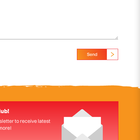
Send
lub!
letter to receive latest
more!