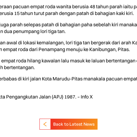
an pacuan empat roda wanita berusia 48 tahun parah iaitu p
sia 15 tahun turut parah dengan patah di bahagian kaki kiri.
juga parah selepas patah di bahagian paha sebelah kiri manakal
 dua penumpang lori tiga tan.
tan awal di lokasi kemalangan, lori tiga tan bergerak dari ara
 empat roda dari Penampang menuju ke Kanibungan, Pitas.
an empat roda hilang kawalan lalu masuk ke laluan bertentan
ah bertentangan.
n terbabas di kiri jalan Kota Marudu-Pitas manakala pacuan empat
ta Pengangkutan Jalan (APJ) 1987. – Info X
Back to Latest News