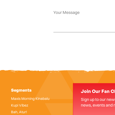
Segments
Join Our Fan C
Maxis Morning Kinabalu
Sign up to our news
news, events and 
Kupi Vibez
Bah, Atur!