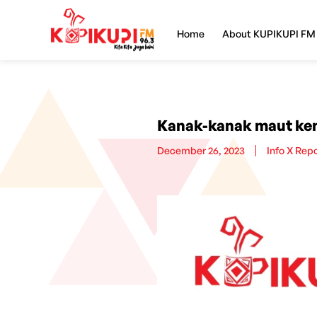
Home
About KUPIKUPI FM
Kanak-kanak maut kem
December 26, 2023
Info X Rep