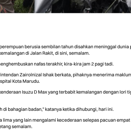
empuan berusia sembilan tahun disahkan meninggal dunia pag
emalangan di Jalan Rakit, di sini, semalam.
nghembuskan nafas terakhir, kira-kira jam 2 pagi tadi.
rintendan Zairolnizal Ishak berkata, pihaknya menerima maklu
spital Kota Marudu.
deraan Isuzu D Max yang terbabit kemalangan dengan lori tig
di bahagian badan,” katanya ketika dihubungi, hari ini.
ala lima yang lain mengalami kecederaan selepas pacuan empat
 petang semalam.