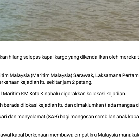
an hilang selepas kapal kargo yang dikendalikan oleh mereka t
tim Malaysia (Maritim Malaysia) Sarawak, Laksamana Pertam
kenaan kejadian itu sekitar jam 2 petang.
l Maritim KM Kota Kinabalu digerakkan ke lokasi kejadian.
h berada dilokasi kejadian itu dan dimaklumkan tiada mangsa di 
ari dan menyelamat (SAR) bagi mengesan sembilan anak kapal 
t awal kapal berkenaan membawa empat kru Malaysia manakal