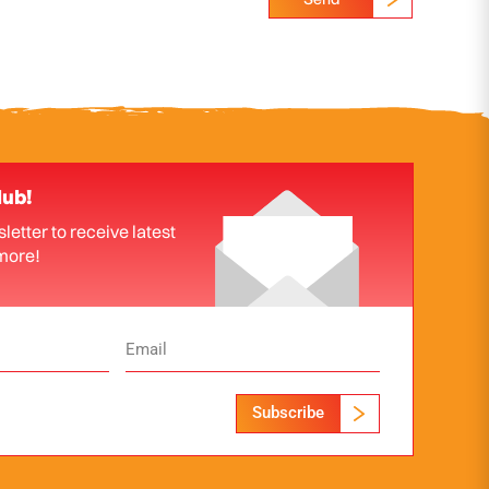
lub!
letter to receive latest
more!
Subscribe