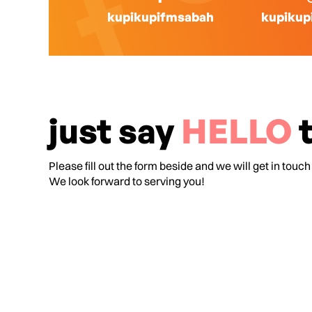
kupikupifmsabah
kupikup
just say
HELLO
t
Please fill out the form beside and we will get in touch
We look forward to serving you!