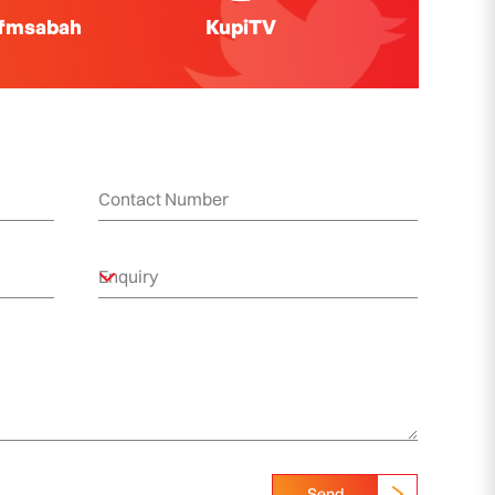
ifmsabah
KupiTV
Send