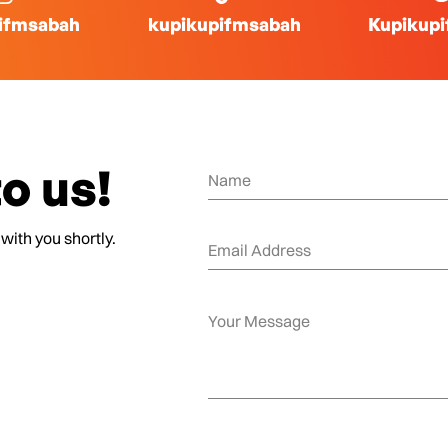
ifmsabah
kupikupifmsabah
Kupikup
o us!
 with you shortly.