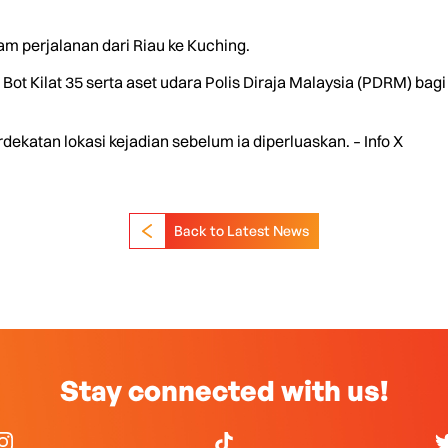
am perjalanan dari Riau ke Kuching.
Bot Kilat 35 serta aset udara Polis Diraja Malaysia (PDRM) b
dekatan lokasi kejadian sebelum ia diperluaskan. – Info X
Back to Latest News
Stay connected with us!