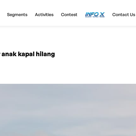
Segments
Activities
Contest
InfoX
Contact Us
9 anak kapal hilang