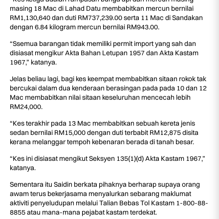
masing 18 Mac di Lahad Datu membabitkan mercun bernilai
RM1,130,640 dan duti RM737,239.00 serta 11 Mac di Sandakan
dengan 6.84 kilogram mercun bernilai RM943.00.
“Ssemua barangan tidak memiliki permit import yang sah dan
disiasat mengikur Akta Bahan Letupan 1957 dan Akta Kastam
1967,” katanya.
Jelas beliau lagi, bagi kes keempat membabitkan sitaan rokok tak
bercukai dalam dua kenderaan berasingan pada pada 10 dan 12
Mac membabitkan nilai sitaan keseluruhan mencecah lebih
RM24,000.
“Kes terakhir pada 13 Mac membabitkan sebuah kereta jenis
sedan bernilai RM15,000 dengan duti terbabit RM12,875 disita
kerana melanggar tempoh kebenaran berada di tanah besar.
“Kes ini disiasat mengikut Seksyen 135(1)(d) Akta Kastam 1967,”
katanya.
Sementara itu Saidin berkata pihaknya berharap supaya orang
awam terus bekerjasama menyalurkan sebarang maklumat
aktiviti penyeludupan melalui Talian Bebas Tol Kastam 1-800-88-
8855 atau mana-mana pejabat kastam terdekat.