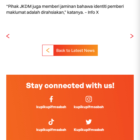
“Pihak JKDM juga memberi jaminan bahawa identiti pemberi
maklumat adalah dirahsiakan,” katanya. – Info X
Back to Latest News
Stay connected with us!
kupikupifmsabah
kupikupifmsabah
kupikupifmsabah
Kupikupifmsabah