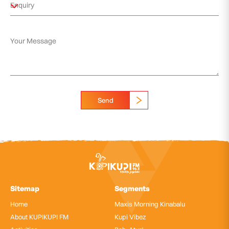
Send
Sitemap
Segments
Home
Maxis Morning Kinabalu
About KUPIKUPI FM
Kupi Vibez