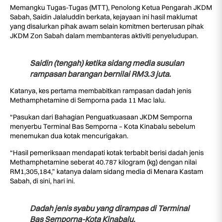
Memangku Tugas-Tugas (MTT), Penolong Ketua Pengarah JKDM
Sabah, Saidin Jalaluddin berkata, kejayaan ini hasil maklumat
yang disalurkan pihak awam selain komitmen berterusan pihak
JKDM Zon Sabah dalam membanteras aktiviti penyeludupan.
Saidin (tengah) ketika sidang media susulan
rampasan barangan bernilai RM3.3 juta.
Katanya, kes pertama membabitkan rampasan dadah jenis
Methamphetamine di Semporna pada 11 Mac lalu.
“Pasukan dari Bahagian Penguatkuasaan JKDM Semporna
menyerbu Terminal Bas Semporna – Kota Kinabalu sebelum
menemukan dua kotak mencurigakan.
“Hasil pemeriksaan mendapati kotak terbabit berisi dadah jenis
Methamphetamine seberat 40.787 kilogram (kg) dengan nilai
RM1,305,184,” katanya dalam sidang media di Menara Kastam
Sabah, di sini, hari ini.
Dadah jenis syabu yang dirampas di Terminal
Bas Semporna-Kota Kinabalu.