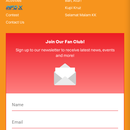
Activities
Bah, Atur!
InfoX
Kupi Kruz
Contest
Selamat Malam KK
Contact Us
Join Our Fan Club!
Sign up to our newsletter to receive latest news, events
and more!