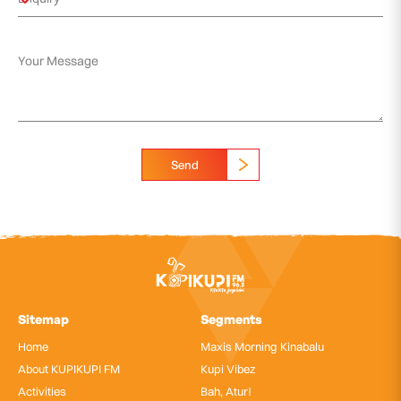
Send
Sitemap
Segments
Home
Maxis Morning Kinabalu
About KUPIKUPI FM
Kupi Vibez
Activities
Bah, Atur!