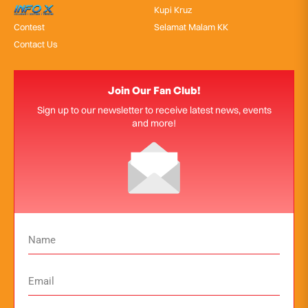
InfoX
Kupi Kruz
Contest
Selamat Malam KK
Contact Us
Join Our Fan Club!
Sign up to our newsletter to receive latest news, events
and more!