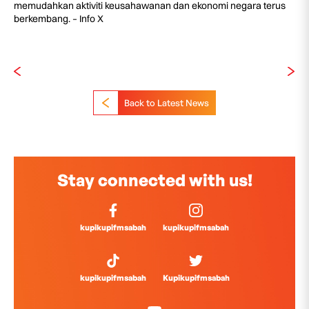
memudahkan aktiviti keusahawanan dan ekonomi negara terus
berkembang. – Info X
Back to Latest News
Stay connected with us!
kupikupifmsabah
kupikupifmsabah
kupikupifmsabah
Kupikupifmsabah