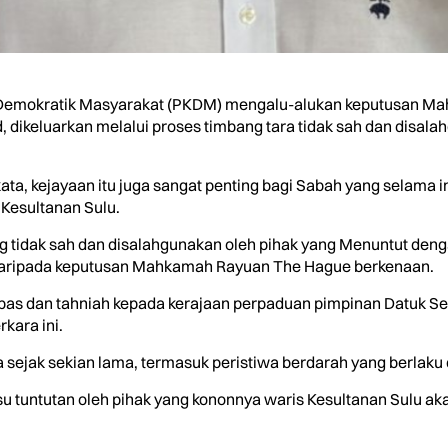
 Demokratik Masyarakat (PKDM) mengalu-alukan keputusan M
d, dikeluarkan melalui proses timbang tara tidak sah dan dis
ta, kejayaan itu juga sangat penting bagi Sabah yang selama in
Kesultanan Sulu.
ng tidak sah dan disalahgunakan oleh pihak yang Menuntut deng
daripada keputusan Mahkamah Rayuan The Hague berkenaan.
s dan tahniah kepada kerajaan perpaduan pimpinan Datuk Ser
kara ini.
ta sejak sekian lama, termasuk peristiwa berdarah yang berlaku
u tuntutan oleh pihak yang kononnya waris Kesultanan Sulu aka