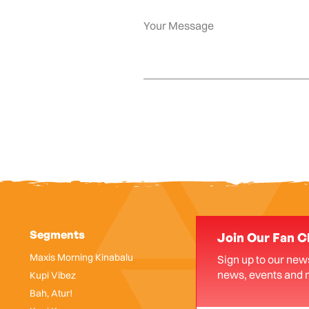
Segments
Join Our Fan C
Maxis Morning Kinabalu
Sign up to our news
news, events and 
Kupi Vibez
Bah, Atur!