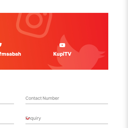
ifmsabah
KupiTV