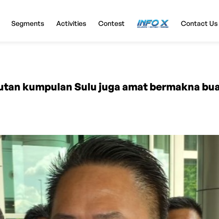
Segments
Activities
Contest
InfoX
Contact Us
utan kumpulan Sulu juga amat bermakna bu