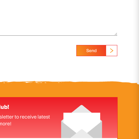
Send
lub!
letter to receive latest
more!