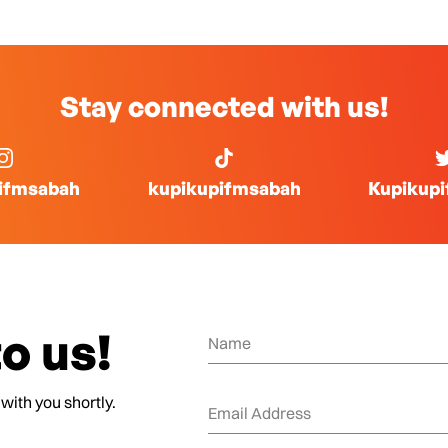
Stay connected with us!
ifmsabah
kupikupifmsabah
Kupikup
o us!
 with you shortly.