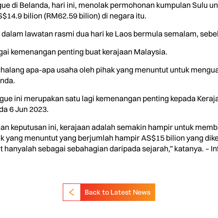
e di Belanda, hari ini, menolak permohonan kumpulan Sulu u
14.9 bilion (RM62.59 bilion) di negara itu.
 dalam lawatan rasmi dua hari ke Laos bermula semalam, sebel
gai kemenangan penting buat kerajaan Malaysia.
nghalang apa-apa usaha oleh pihak yang menuntut untuk mengu
anda.
e ini merupakan satu lagi kemenangan penting kepada Keraja
a 6 Jun 2023.
an keputusan ini, kerajaan adalah semakin hampir untuk memb
ak yang menuntut yang berjumlah hampir AS$15 bilion yang dike
t hanyalah sebagai sebahagian daripada sejarah,” katanya. – In
Back to Latest News