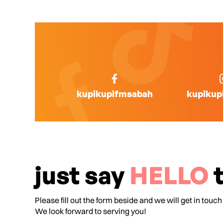
kupikupifmsabah
kupikup
just say
HELLO
t
Please fill out the form beside and we will get in touch
We look forward to serving you!