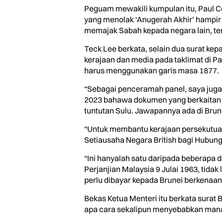
Peguam mewakili kumpulan itu, Paul C
yang menolak ‘Anugerah Akhir’ hampir
memajak Sabah kepada negara lain, ter
Teck Lee berkata, selain dua surat ke
kerajaan dan media pada taklimat di P
harus menggunakan garis masa 1877.
“Sebagai penceramah panel, saya juga
2023 bahawa dokumen yang berkaitan a
tuntutan Sulu. Jawapannya ada di Brun
“Untuk membantu kerajaan persekutuan,
Setiausaha Negara British bagi Hubu
“Ini hanyalah satu daripada beberapa 
Perjanjian Malaysia 9 Julai 1963, tida
perlu dibayar kepada Brunei berkenaa
Bekas Ketua Menteri itu berkata surat
apa cara sekalipun menyebabkan mana