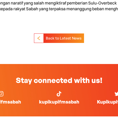
engan naratif yang salah mengiktiraf pemberian Sulu-Overbeck 
kepada rakyat Sabah yang terpaksa menanggung beban menghada
Back to Latest News
Stay connected with us!
ifmsabah
kupikupifmsabah
Kupikup