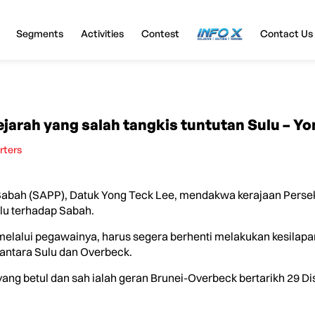
Segments
Activities
Contest
InfoX
Contact Us
ejarah yang salah tangkis tuntutan Sulu – Y
rters
Sabah (SAPP), Datuk Yong Teck Lee, mendakwa kerajaan Perse
lu terhadap Sabah.
 melalui pegawainya, harus segera berhenti melakukan kesilapa
 antara Sulu dan Overbeck.
ang betul dan sah ialah geran Brunei-Overbeck bertarikh 29 Di