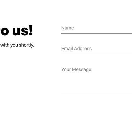
o us!
 with you shortly.