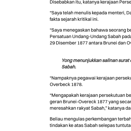
Disebabkan itu, katanya kerajaan Pers
“Saya telah menulis kepada menteri, D
fakta sejarah kritikal ini.
“Saya menegaskan bahawa seorang bek
Persatuan Undang-Undang Sabah pada A
29 Disember 1877 antara Brunei dan O
Yong menunjukkan salinan surat d
Sabah.
“Nampaknya pegawai kerajaan persekut
Overbeck 1878.
“Mengapakah kerajaan persekutuan ber
geran Brunei-Overeck 1877 yang secar
meresahkan rakyat Sabah,” katanya dala
Beliau mengulas perkembangan terba
tindakan ke atas Sabah selepas tuntut