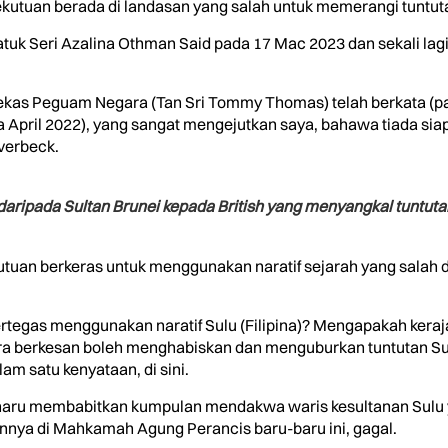
ekutuan berada di landasan yang salah untuk memerangi tuntut
atuk Seri Azalina Othman Said pada 17 Mac 2023 dan sekali la
as Peguam Negara (Tan Sri Tommy Thomas) telah berkata (pa
pril 2022), yang sangat mengejutkan saya, bahawa tiada si
verbeck.
aripada Sultan Brunei kepada British yang menyangkal tuntutan
uan berkeras untuk menggunakan naratif sejarah yang salah d
tegas menggunakan naratif Sulu (Filipina)? Mengapakah kera
a berkesan boleh menghabiskan dan menguburkan tuntutan Sul
m satu kenyataan, di sini.
haru membabitkan kumpulan mendakwa waris kesultanan Sulu 
annya di Mahkamah Agung Perancis baru-baru ini, gagal.