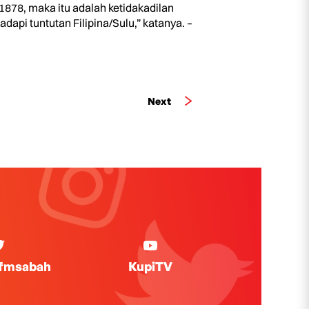
1878, maka itu adalah ketidakadilan
pi tuntutan Filipina/Sulu,” katanya. –
Next
ifmsabah
KupiTV