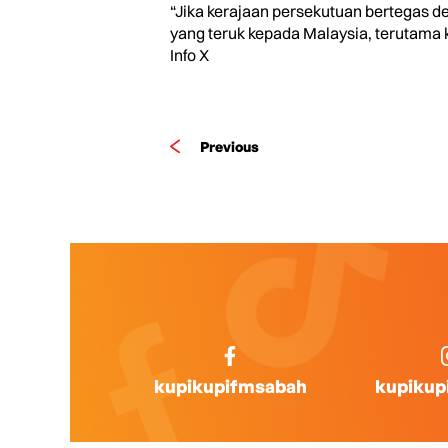
“Jika kerajaan persekutuan bertegas d
yang teruk kepada Malaysia, terutama 
Info X
Previous
kupikupifmsabah
kupikup