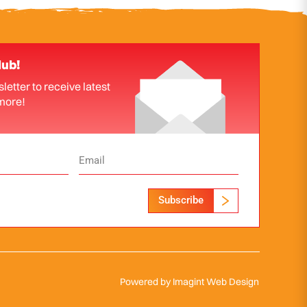
lub!
letter to receive latest
more!
Subscribe
Powered by
Imagint Web Design