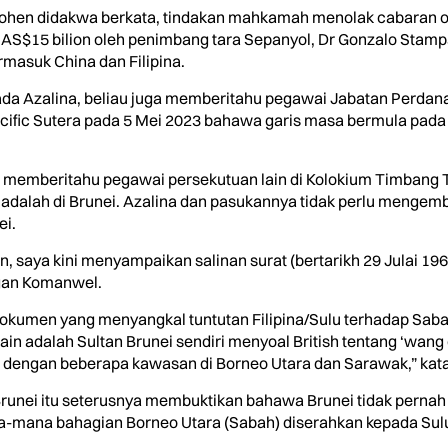
ohen didakwa berkata, tindakan mahkamah menolak cabaran ole
 AS$15 bilion oleh penimbang tara Sepanyol, Dr Gonzalo Stam
masuk China dan Filipina.
pada Azalina, beliau juga memberitahu pegawai Jabatan Perdan
acific Sutera pada 5 Mei 2023 bahawa garis masa bermula pada 
 memberitahu pegawai persekutuan lain di Kolokium Timbang T
dalah di Brunei. Azalina dan pasukannya tidak perlu mengem
ei.
 saya kini menyampaikan salinan surat (bertarikh 29 Julai 196
ngan Komanwel.
dokumen yang menyangkal tuntutan Filipina/Sulu terhadap Sabah
k lain adalah Sultan Brunei sendiri menyoal British tentang ‘wa
n dengan beberapa kawasan di Borneo Utara dan Sarawak,” kat
 Brunei itu seterusnya membuktikan bahawa Brunei tidak pern
-mana bahagian Borneo Utara (Sabah) diserahkan kepada Sul