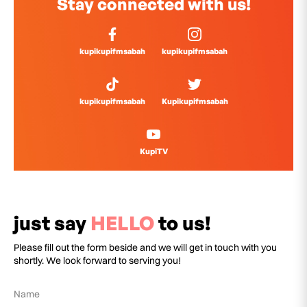
Stay connected with us!
kupikupifmsabah
kupikupifmsabah
kupikupifmsabah
Kupikupifmsabah
KupiTV
just say
HELLO
to us!
Please fill out the form beside and we will get in touch with you
shortly. We look forward to serving you!