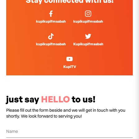
Stay connected with us!
kupikupifmsabah
kupikupifmsabah
kupikupifmsabah
Kupikupifmsabah
KupiTV
just say
HELLO
to us!
Please fill out the form beside and we will get in touch with you
shortly. We look forward to serving you!